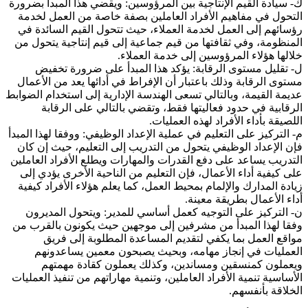
ك- سيادة القيم الإنتاجية بين المرؤوسين: ويقضي هذا المبدأ بضرورة
التحول في مفاهيم الأفراد العاملين بصفة خاصة من العمل لخدمة
رؤسائهم إلى العمل لخدمة العملاء، حيث تتحول القيم السائدة في
المنظومة، وفي ثقافتها من قيم جماعية إلى قيم إنتاجية يتحول من
خلالها هؤلاء المرؤوسين إلى خدمة العملاء.
ل- تقليل مستوى الرقابة: يؤكد هذا المبدأ على ضرورة تخفيض
مستوى الرقابة وذلك باعتبار أن الإفراط في أدائها يعد من الأعمال
عديمة القيمة، وبالتالي تسعى الهندسة الإدارية إلى استخدام الضوابط
الرقابية في حدود فعاليتها فقط، وتقضي بالتالي على الرقابة
اللصيقة بأداء الأفراد لهذه العمليات.
م- التركيز على التعليم في عملية الإعداد الوظيفي: ووفقا لهذا المبدأ
فإن الإعداد الوظيفي يتحول من التدريب إلى التعليم، حيث إن كان
التدريب يساعد على دفع القدرات والمهارات ويطلع الأفراد العاملين
على كيفية أداء الأعمال، فإن التعليم من الناحية الأخرى يؤدي إلى
زيادة المدارك والإلمام بمحيط العمل، كما يعلم هؤلاء الأفراد كيفية
أداء الأعمال بطريقة معينة.
ن- التركيز على التوجيه كعمل أساسي للمدير: ويتحول المديرون
وفقا لهذا المبدأ من مشرفين إلى موجهين حيث يكونون بالقرب من
مواقع العمل بما يكفي لتقديم المساعدة المطلوبة إلى فريق
العمليات في إنجاز مهامه، وبحيث يصبحون معمين يساعدونهم
ويعملون كمنسقين ومساندين، وكذلك يعملون كقادة مهمتهم
الأساسية تنمية الأفراد العاملين، وتنمية مهاراتهم من تنفيذ العمليات
الخلاقة بأنفسهم.