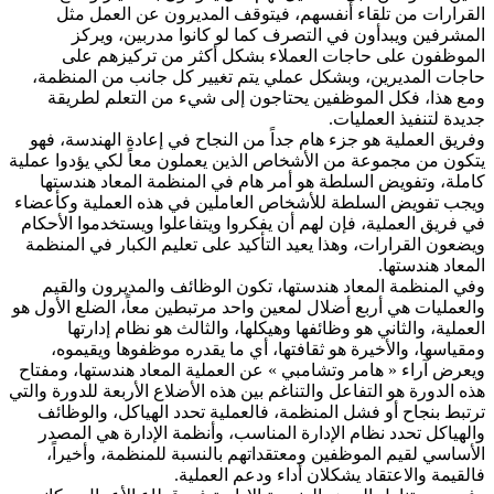
القرارات من تلقاء أنفسهم، فيتوقف المديرون عن العمل مثل
المشرفين ويبدأون في التصرف كما لو كانوا مدربين، ويركز
الموظفون على حاجات العملاء بشكل أكثر من تركيزهم على
حاجات المديرين، وبشكل عملي يتم تغيير كل جانب من المنظمة،
ومع هذا، فكل الموظفين يحتاجون إلى شيء من التعلم لطريقة
جديدة لتنفيذ العمليات.
وفريق العملية هو جزء هام جداً من النجاح في إعادة الهندسة، فهو
يتكون من مجموعة من الأشخاص الذين يعملون معاً لكي يؤدوا عملية
كاملة، وتفويض السلطة هو أمر هام في المنظمة المعاد هندستها
ويجب تفويض السلطة للأشخاص العاملين في هذه العملية وكأعضاء
في فريق العملية، فإن لهم أن يفكروا ويتفاعلوا ويستخدموا الأحكام
ويضعون القرارات، وهذا يعيد التأكيد على تعليم الكبار في المنظمة
المعاد هندستها.
وفي المنظمة المعاد هندستها، تكون الوظائف والمديرون والقيم
والعمليات هي أربع أضلال لمعين واحد مرتبطين معاً، الضلع الأول هو
العملية، والثاني هو وظائفها وهيكلها، والثالث هو نظام إدارتها
ومقياسها، والأخيرة هو ثقافتها، أي ما يقدره موظفوها ويقيموه،
ويعرض آراء « هامر وتشامبي » عن العملية المعاد هندستها، ومفتاح
هذه الدورة هو التفاعل والتناغم بين هذه الأضلاع الأربعة للدورة والتي
ترتبط بنجاح أو فشل المنظمة، فالعملية تحدد الهياكل، والوظائف
والهياكل تحدد نظام الإدارة المناسب، وأنظمة الإدارة هي المصدر
الأساسي لقيم الموظفين ومعتقداتهم بالنسبة للمنظمة، وأخيراً،
فالقيمة والاعتقاد يشكلان أداء ودعم العملية.