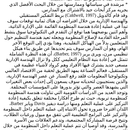
* مرشدة في سياساتها وممارستها من خلال البحث الأفضل الذي
يجريه مركز أبحاث جيد بالاشتراك مع المدارس.
وقد قام كالدويل (Caldwell, 1997) بربط التفكير المستقبلي
والهندسة الإدارية من خلال افتراضه أن هناك ثمانية توقعات سوف
تبدأ في عملية إعادة هندسة المنظومة القائمة على الإدارة الذاتية،
وأهم اثنين يوضحهما هما توقع أن التقدم في التكنولوجيا سوق ينشط
المرحلة القادمة لإصلاح المنظومة ويجعله تعيد هندسة التنظيم حول
المتعلمين بدلاً من الهياكل التقليدية، وهذا يؤدي إلى التوقع الآخر
الهام، وهو أن المدارس سوف يتم تحديدها عن طريق بناء هيكل
تنظيمي مرن، ويرى بربر (Barber, 1997)، أن هذه النظرة الشاملة
تتمثل في إعادة بنية النظام التعليمي ككل ولا تزال الهندسة الإدارية
مسعى جديد يشترك فيها الأفراد وهم كرواد لأشياء عظيمة في
المستقبل، فعالم الصناعة يمهد الطريق لحقبة من الاقتصاد العالمي
وتكنولوجيا المعلومات فلقد رفع الستار عن عصر الهندسة الإدارية،
والذين يستجيبون لتحدياته سوف يسعون إلى إحداث بعض التغيرات
التي يشهدها العصر والتي تؤثر بدورها على المؤسسات المختلفة.
وتوجد العديد من الدراسات القومية التي تناولت هندسة المنظومة
كمنظومة تربوية، حيث تم طرح أفكارا مختلفة تتعلق بكيفية إعادة
التركيز على عملية التعلم ومنها دراسة ديفيز Davis وبابر Barber،
اللذان اقترحا ضرورة تحول الانتباه إلى عملية التعلم داخل المنظومة
والتركيز على البرامج التعليمية التي تتفق مع ميول ورغبات الطلاب،
وتتيح فرصة المشاركة المجتمعية، وتدعم العلاقات بين الأسرة
والمدرسة، وقد أوصيا أن تتم عملية التعلم داخل المنظومة من خلال