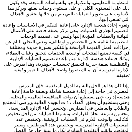
المنظومة التنظيمي، والتكنولوجيا والسياسات المتبعة، وقد يكون
ذلك على المستوى الكلي أو على مستوى وحدات بعينها ويركز هذا
الأسلوب على تطوير العمليات التي يتم من خلالها تحقيق الأهداف
التي تسعى إليها.
وتقوم إعادة هندسة الإدارة على إعادة التفكير في الأساسيات وإعادة
التصميم الجذري للعمليات، وهي تركز بصفة خاصة على الأعمال
النهائية والعمليات المؤدية إليها وليس على تصميم الوحدات
التنظيمية القائمة على التخصص والوظائف، وتعني التخلي التام عن
إجراءات العمل القديمة الراسخة والتفكير بصورة جديدة ومختلفة
في كيفية تصنيع المنتجات أو تقديم الخدمات لتحقق رغبات العملاء،
وبذلك فإعادة هندسة الإدارة تهتم بإعادة تصميم العمليات الإدارية
والتنظيمية بصفة جذرية لتحقيق تحسينات جوهرية، وهذا يفرض على
الإدارة المدرسية أن تمتلك تصورا واضحا لأهداف التغيير وكيفية
تحقيقه.
وإذا كان هذا هو الحل بالنسبة للدول المتقدمة، فإن المدرس
المصري في حاجة إلى إعادة هندسة شاملة وبصفة خاصة إعادة
هندسة إدارته حتى يستطيع أن يواجه المنافسة العالمية والمحلية،
وحتى يستطيع أن يحقق الأهداف ذات الجودة العالية ويرضي المجتمع
والطلاب والعاملين في المدارس، وتحسين أداء الإدارة المدرسية،
وتحسين سرعة اتخاذ القرارات، وتبسيط العمليات من أجل تخفيض
التكاليف والوقت اللازم في العمليات الروتينية، وتخفيض عدد
المستويات الإدارية المدرسية، وتخفيض عدد الموظفين، وتغيير
المفاهيم والقيم التقليدية السائدة. لكل ما سبق جاء هذا الفصل