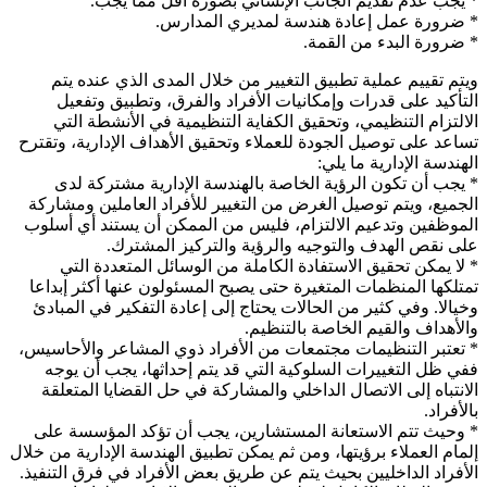
* يجب عدم تقديم الجانب الإنساني بصورة أقل مما يجب.
* ضرورة عمل إعادة هندسة لمديري المدارس.
* ضرورة البدء من القمة.
ويتم تقييم عملية تطبيق التغيير من خلال المدى الذي عنده يتم
التأكيد على قدرات وإمكانيات الأفراد والفرق، وتطبيق وتفعيل
الالتزام التنظيمي، وتحقيق الكفاية التنظيمية في الأنشطة التي
تساعد على توصيل الجودة للعملاء وتحقيق الأهداف الإدارية، وتقترح
الهندسة الإدارية ما يلي:
* يجب أن تكون الرؤية الخاصة بالهندسة الإدارية مشتركة لدى
الجميع، ويتم توصيل الغرض من التغيير للأفراد العاملين ومشاركة
الموظفين وتدعيم الالتزام، فليس من الممكن أن يستند أي أسلوب
على نقص الهدف والتوجيه والرؤية والتركيز المشترك.
* لا يمكن تحقيق الاستفادة الكاملة من الوسائل المتعددة التي
تمتلكها المنظمات المتغيرة حتى يصبح المسئولون عنها أكثر إبداعا
وخيالا. وفي كثير من الحالات يحتاج إلى إعادة التفكير في المبادئ
والأهداف والقيم الخاصة بالتنظيم.
* تعتبر التنظيمات مجتمعات من الأفراد ذوي المشاعر والأحاسيس،
ففي ظل التغييرات السلوكية التي قد يتم إحداثها، يجب أن يوجه
الانتباه إلى الاتصال الداخلي والمشاركة في حل القضايا المتعلقة
بالأفراد.
* وحيث تتم الاستعانة المستشارين، يجب أن تؤكد المؤسسة على
إلمام العملاء برؤيتها، ومن ثم يمكن تطبيق الهندسة الإدارية من خلال
الأفراد الداخليين بحيث يتم عن طريق بعض الأفراد في فرق التنفيذ.