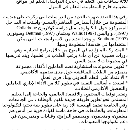
ثلاثة سياقات هي التعلم في حجرة الدراسة، التعلم في مواقع
تنظيمية خارج المنظومة، التعلم في المنزل.
وفي هذا الصدد ظهرت العديد من الدراسات التي ركزت على هندسة
المنظومة من خلال الممارس المباشر (المعلم) واستخدام المداخل
المتمركزة حول التكنولوجيا مثل دراسة كولاربون Collarbone
(1997)، و واليس Wallis (1997) وديتمان Dettman (1997) وسوثورن
Southorn (1997)، وتوجد العديد من الاستراتيجيات التي يمكن
استخدامها في هندسة المنظومة ومنها:
* المشاركة المتزايدة في المنهج من خلال برامج اختيارية وهي
دورات قصيرة عن أي مادة يرغب الطلاب في تعلمها، ويتم تدريسها
في مجموعات لا تتقيد بالسن.
* تكوين مجموعات استشارية تضم العاملين الأكفاء، مجموعة
متميزة من الطلاب للمناقشة حول مدى تقدمهم الأكاديمي.
* الاعتماد على التعلم التعاوني وبناء فرق العمل.
* استخدام أساليب التقنية في تطوير كلا من الأداء الإداري للعاملين
والتحصيل الأكاديمي للطلاب.
وتعتبر توقعات المجتمع، والاقتصاد العالمي، والحاجة إلى التعليم
المستمر، نحو تطوير طريقة جديدة للقيم بالوظائف في الجامعات،
وفي الجامعة تعتمد الهندسة الإدارية على تطوير بنية تحتية لتكنولوجيا
المعلومات، والجامعات في حاجة ماسة لقيادة قوية من أناس هم
معلمون، ومتعلمون، ومصممو البرامج، وقيادات ومتمرسون في
دعم تكنولوجيا المعلومات.