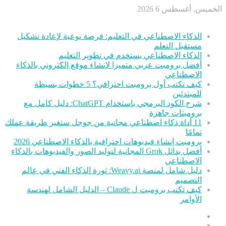
الخميس, أغسطس 6 2026
أخر الأخبار
الذكاء الاصطناعي في التعليم: فرصة نوعية لإعادة تشكيل
مستقبل التعلم
الذكاء الاصطناعي يستخدم في تطوير التعليم
أفضل برومبت عربي متميزا لإنشاء موقع إلكتروني بالذكاء
الاصطناعي
كيف تكتب أول برومبت احترافي؟ 5 خطوات بسيطة
للمبتدئين
شرح الكود البرمجي باستخدام ChatGPT: دليل كامل مع
برومبتات جاهزة
11 أداة ذكاء اصطناعي مجانية من جوجل ستغير طريقة عملك
تمامًا
برومبت إنشاء فيديوهات احترافية بالذكاء الاصطناعي 2026
أفضل بدائل Grok المجانية لتوليد الصور والفيديوهات بالذكاء
الاصطناعي
دليل شامل لمنصة Weavy.ai: ثورة الذكاء الفني في عالم
التصميم
كيف تكتب برومبت ل Claude – الدليل الشامل لهندسة
الأوامر
عمود
مقال
جانبي