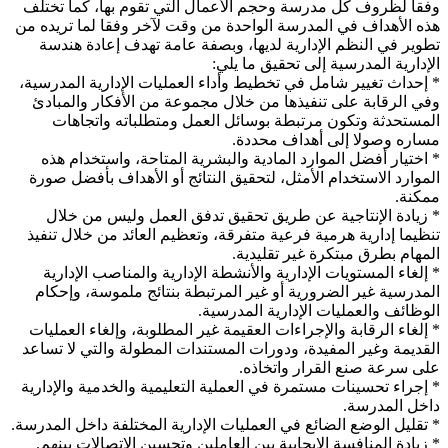
وفقا لظروف كل مدرسة وحجم الأعمال التي تقوم بها، كما تختلف
هذه الأهداف في المدرسة الواحدة من وقت لآخر وفقا لما تريده من
تطوير في النظم الإدارية لديها، وبصفة عامة تهدف إعادة هندسة
الإدارية المدرسية إلى تحقيق ما يلي:
* إحداث تغيير شامل في تخطيط وأداء العمليات الإدارية المدرسية،
وفي الرقابة على تنفيذها من خلال مجموعة من الأفكار والمبادئ
المستحدثة وتكون مرتبطة بوسائل العمل ومتطلباته واتجاهات
مساره وصولا إلى أهداف محددة.
* اختيار أفضل الموارد المادية والبشرية المتاحة، واستخدام هذه
الموارد الاستخدام الأمثل، لتحقيق النتائج أو الأهداف بأفضل صورة
ممكنة.
* زيادة الإنتاجية عن طريق تحقيق تدفق العمل وليس من خلال
تنظيما إدارية هرمية فرعية متفرقة، وتعظيم العائد من خلال تنفيذ
المهام بطرق مبتكرة غير تقليدية.
* إلغاء المستويات الإدارية والأنشطة الإدارية والمناصب الإدارية
المدرسية غير الضرورية أو غير المرتبطة بنتائج ملموسة، وإحكام
الوظائف والعمليات الإدارية المدرسية.
* إلغاء الرقابة والإجراءات العقيمة غير المطلوبة، وإلغاء العمليات
القديمة وغير المفيدة، ودورات المستندات المطولة والتي لا تساعد
على سرعة صنع القرار واتخاذه.
* إجراء تحسينات مستمرة في العملية التعليمية والخدمية والإدارية
داخل المدرسة.
* تقليل الوضع الضائع في العمليات الإدارية المختلفة داخل المدرسة.
* زيادة المنافسة الإيجابية بين العاملين وتحسين الاتصالات بينهم.