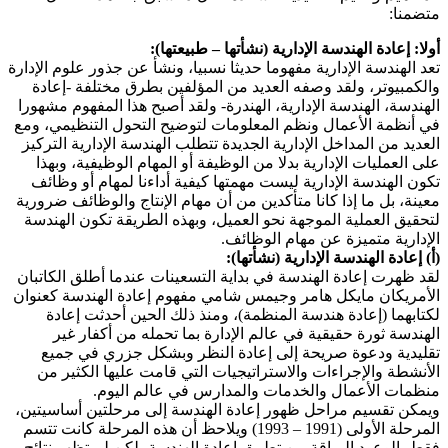
متضمنا:
أولا: إعادة الهندسة الإدارية (نشأتها – طبيعتها):
تعد الهندسة الإدارية مفهوما حديثا نسبيا، ونشأ عن جذور علوم الإدارة
والكمبيوتر، ولقد وصفه العديد من المؤلفين بطرق مختلفة -إعادة
الهندسة، الهندسة الإدارية، الهندرة- ولقد أصبح هذا المفهوم مشهورا
في أنظمة الأعمال ونظم المعلومات لتوضيح التحول التنظيمي، ومع
العديد من المداخل الإدارية الجديدة تتطلب الهندسة الإدارية التركيز
على العمليات الإدارية بدلا من الوظيفة أو المهام الوظيفية، وبهذا
تكون الهندسة الإدارية ليست مهمتها كيفية أداءنا لمهام أو وظائف
معينة، بل ما إذا كانا متأكدين من أن مهام الإنتاج والوظائف ضرورية
لتحقيق العملية الموجهة نحو العميل، وبهذه الطريقة تكون الهندسة
الإدارية متميزة عن مهام الوظائف.
(أ) إعادة الهندسة الإدارية (نشأتها):
لقد ظهرت إعادة الهندسة في بداية التسعينات عندما أطلق الكاتبان
الأمريكان مايكل هامر وجيمس شامي مفهوم إعادة الهندسة كعنوان
لكتابهما (إعادة هندسة المنظمة)، ومنذ ذلك الحين أحدثت إعادة
الهندسة ثورة حقيقية في عالم الإدارة بما تحمله من أكفار غير
تقليدية ودعوة صريحة إلى إعادة النظر وبشكل جزري في جميع
الأنشطة والإجراءات والاستراتيجيات التي قامت عليها الكثير من
منظمات الأعمال والخدمات والمدارس في عالم اليوم.
ويمكن تقسيم مراحل ظهور إعادة الهندسة إلى مرحلتين أساسيتين،
المرحلة الأولى (1991 – 1993) ويلاحظ أن هذه المرحلة كانت تتسم
فقط بالوعود البراقة من تطبيق إعادة الهندسة، لكن لم تظهر نتائج