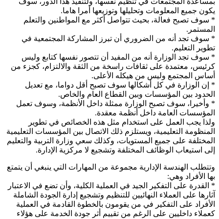
بمساعدة المجتمعات في تنظيم نفسها، ولتنفيذ هذا الدور، سوف
يكون جميع المعلومات وتحليلها وتوزيعها أمرا هاما.
* سوف تصبح فعالة، بحيث تتواصل أكثر مع المواطنين والتعلم
المستمر.
* سوف تجد أنه من الضروري أن تبرز المشاركة المجتمعية في
تطوير التعليم.
* سوف تجد الوزارة أنه من المفيد أن تتصور نفسها كتابع وليس
كرئيس، معتمدة على ثقافات راسخة من الثقة والالتزام، كجزء من
أساس المجتمع وليس من هيكله الأعلى.
* إن الوزارة في كل أشكالها سوف تصبح أقل دواما، مع تعديل
الحدود بين المؤسسات وبين القطاع العام والخاص.
* وأخيرا، سوف تصبح الوزارة ممثلة داخل الأنظمة، وسوف تعمل
المؤسسات العامة داخل أنظمة معقدة.
ولذا يجب العمل على استخدام مثل هذه الخصائص في تطوير
المنظومة التعليمية، ويستلزم ذلك الاتصال بين المؤسسات التعليمية
المختلفة على جميع المستويات، وكذلك سعي وزارة التربية والتعليم
إلى استيعاب الوظائف المختلفة وتشجيع لا مركزية الإدارة.
وتتطلب الهندسة الإدارية مجموعة من المهارات التي ينبغي أن يتمتع
بها الأفراد وهي:
* القدرة على التفكير الجيد في العملية الكلية، وأن تضع في الاعتبار
آثارها على العملاء النهائيين للتنظيم وتشجيع إدارة الجودة الشاملة
الأفراد على التفكير في من يقومون بالخطوة القادمة في العملية
كعملاء داخليين على الرغم من تقييم أثر جودة الخدمة على هؤلاء