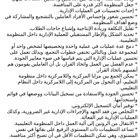
* جعل المنظومة أكثر قدرة على المنافسة.
* إحداث تحسينات في العمليات الإدارية.
* تحسين شعور وإحساس الأفراد العاملين بالتشجيع والمشاركة في
وضع أهداف المنظومة.
* تقليل التكلفة وزيادة الإنتاجية وإشباع حاجات الطلاب.
* تحديد الشكل والإطار المستقبلي للعملية الإدارية داخل المنظومة
التعليمية.
* دمج عدة عمليات في عملية واحدة وتخصيصها لشخص واحد أو
لمجموعة عمل وبالتالي تختفي خطوات التجمع، وبذلك تعمل على
تحسين عمليات الإدارة التي يتم قياسها في ضوء معايير الجودة.
* عدم الفصل بين العمل واتخاذ القرار، بل أن العاملين يقومون هم
أنفسهم باتخاذ القرار.
* يمكن الجمع بين مزايا المركزية واللامركزية داخل منظومة
التعليم، أي التحول من المركزية إلى اللامركزية داخل النظام
التعليمي.
* تحسين الجودة والاستفادة من تسجيل البيانات ووضعها في قوائم
واستخدامها.
* توفير أمان التسجيل الإلكتروني.
* التخلص من فقد الجهد والإجراءات الإدارية غير الضرورية، وكذلك
العمليات الإدارية غير الفعالة.
* الانتقال من الروتين إلى آلية العمل داخل المنظومة التعليمية.
* تساعد التنظيمات ذات المستوى الرفيع على بقائها في نفس
المستوى، وهي تمكن التنظيمات الأقل في أن تصبح أكثر منافسة.