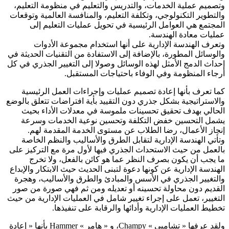
وتصميم عملية الخدمات، والتدريس والتعليم في منظومة التعليم،
والتطوير التكنولوجي، وتكلفة التعليم، والمنافسة العالمية وتوقعات
المجتمع هي العوامل الرئيسية في تحويل عمليات التعليم إلى
عمليات معادة الهندسة.
وتعرف الهندسة الإدارية على أنها استخدام مجموعة الأدوات
والوسائل المطورة، بالإضافة إلى الاستفادة من التقنيات الحديثة في
إحداث الدمج الأمثل لهذه الوسائل وصولا إلى التغيير الجذري في كل
أرجاء المنظومة وفي الوفاء باحتياجات المستقبل.
كما تعرف بأنها إعادة تصميم عمليات وإجراءات العمل الرئيسية
والاستراتيجية بشكل جذري دون التقييد بأية افتراضات تتعلق بالوضع
الحالي بهدف تحقيق تحسينات ملموسة في معدلات الأداء بحيث
يشمل التحسين خفض التكلفة وتحسين نوعية الخدمات وسرعة
إنجاز الأعمال، رضا الطلاب عن مستوى الخدمة المقدمة لهم.
وتأتي الهندسة الإدارية لتقابل الطرق والأساليب والنظم الخاصة
بالعمل من حيث الاستحداث الجذري فيها لأول مرة مع التركيز على
ما يجب أن يكون بصرف النظر عما هو كائن بالفعل، ولا تخرج
الهندسة الإدارية عن كونها دعوة لتبنى الحديث حيث الابتكار والإبداع
والتغيير الجذري في الأسس والمبادئ والطرق والأساليب، وهجرة
القديم دون محاولة تحسينه أو تعديله ومن ثم فهي صورة من صور
التغيير، تعمل على إجراء تغيير شامل في العمليات الإدارية من حيث
تخطيط العمليات الإدارية وأدائها والرقابة على تنفيذها.
ولقد عرفها « تشامبي » Champy، و « هامر » Hammer بأنها « إعادة