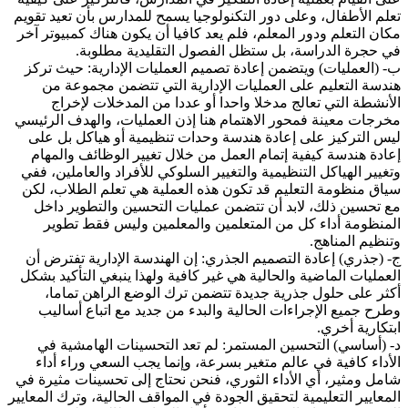
تعلم الأطفال، وعلى دور التكنولوجيا يسمح للمدارس بأن تعيد تقويم
مكان التعلم ودور المعلم، فلم يعد كافيا أن يكون هناك كمبيوتر آخر
في حجرة الدراسة، بل ستظل الفصول التقليدية مطلوبة.
ب- (العمليات) ويتضمن إعادة تصميم العمليات الإدارية: حيث تركز
هندسة التعليم على العمليات الإدارية التي تتضمن مجموعة من
الأنشطة التي تعالج مدخلا واحدا أو عددا من المدخلات لإخراج
مخرجات معينة فمحور الاهتمام هنا إذن العمليات، والهدف الرئيسي
ليس التركيز على إعادة هندسة وحدات تنظيمية أو هياكل بل على
إعادة هندسة كيفية إتمام العمل من خلال تغيير الوظائف والمهام
وتغيير الهياكل التنظيمية والتغيير السلوكي للأفراد والعاملين، ففي
سياق منظومة التعليم قد تكون هذه العملية هي تعلم الطلاب، لكن
مع تحسين ذلك، لابد أن تتضمن عمليات التحسين والتطوير داخل
المنظومة أداء كل من المتعلمين والمعلمين وليس فقط تطوير
وتنظيم المناهج.
ج- (جذري) إعادة التصميم الجذري: إن الهندسة الإدارية تفترض أن
العمليات الماضية والحالية هي غير كافية ولهذا ينبغي التأكيد بشكل
أكثر على حلول جذرية جديدة تتضمن ترك الوضع الراهن تماما،
وطرح جميع الإجراءات الحالية والبدء من جديد مع اتباع أساليب
ابتكارية أخري.
د- (أساسي) التحسين المستمر: لم تعد التحسينات الهامشية في
الأداء كافية في عالم متغير بسرعة، وإنما يجب السعي وراء أداء
شامل ومثير، أي الأداء الثوري، فنحن نحتاج إلى تحسينات مثيرة في
المعايير التعليمية لتحقيق الجودة في المواقف الحالية، وترك المعايير