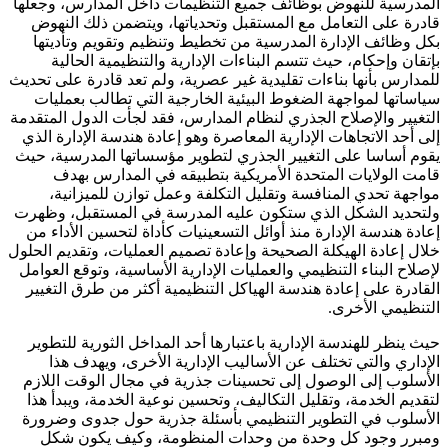
المدرسية للنهوض بوظائف جميع التنظيمات داخل المدارس، وجعلها
قادرة على التعامل مع المستقبل وتحدياتها، ويتضمن ذلك النهوض
بكل وظائف الإدارة المدرسية من تخطيط وتنظيم وتقويم وتأديتها
بإتقان وإحكام، حيث تتسم البناءات الإدارية والتنظيمية الحالية
للمدارس بأنها بناءات تقليدية غير عصرية، ولم تعد قادرة على تحديث
سياساتها لمواجهة الضغوط البيئية الخارجية التي تطالب بعمليات
التغيير والإصلاح الجذري لنظام المدارس، فقد لجأت الدول المتقدمة
إلى أحد الاتجاهات الإدارية المعاصرة وهو إعادة هندسة الإدارة الذي
يقوم أساسا على التغيير الجذري لتطوير مؤسساتها المدرسية، حيث
قامت الولايات المتحدة الأمريكية بتطبيقه في المدارس بهدف
مواجهة تحدي المنافسة وتقليل التكلفة وعمل توازن للميزانية،
ولتحديد الشكل الذي ستكون عليه المدرسة في المستقبل، وظهرت
إعادة هندسة الإدارة منذ أوائل التسعينيات كأداة لتحسين الأداء من
خلال إعادة الهيكلة الصحيحة وإعادة تصميم العمليات، وتقديم الحلول
لإصلاح البناء التنظيمي والعمليات الإدارية الأساسية، وتوقع العوامل
القادرة على إعادة هندسة الهياكل التنظيمية أكثر من طرق التغيير
التنظيمي الأخرى.
حيث ينظر للهندسة الإدارية باعتبارها أحد المداخل الثورية للتطوير
الإداري والتي تختلف عن الأساليب الإدارية الأخرى، ويهدف هذا
الأسلوب إلى الوصول إلى تحسينات جذرية في مجال الوقت اللازم
لتقديم الخدمة، وتقليل التكاليف، وتحسين نوعية الخدمة، ويبدأ هذا
الأسلوب في التطوير التنظيمي بأسئلة جذرية حول جدوى وضرورة
ومبرر وجود كل وحدة من وحدات المنظومة، وكيف يكون شكل