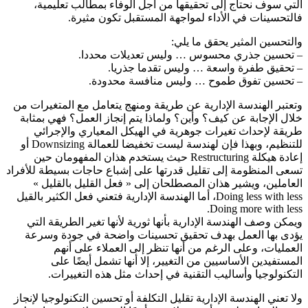
التي سوف نحتاج إلى تحقيقها من أجل الوفاء بمطالب تعليمية،
فالتحسينات في الأداء لمواجهة المستقبل تكون مثيرة.
والتحسين المثير يحقق ما يلي:
– تحسين جذري محسوس … وليس تعديلات محددا.
– تحقيق طفرة واسعة … وليس تقدما جذريا.
– تحسين تفوق طموح … وليس منافسة محدودة.
وتعتبر الهندسة الإدارية عن طريقة ومنهج يتعامل مع المتغيرات من
خلال الإجابة عن كيف؟ وأين؟ ولماذا يتم إنجاز العمل؟ فهي بمثابة
طريقة لإحداث تغيرات جوهرية في الهيكل المعياري والإجرائي
للتنظيم، وبهذا فإن لهندسة ليست تخفيضا للعمالة Downsizing أو
إعادة هيكلة Restructuring حيث يستخدم هذان المفهومان حين
تسعى المنظومة إلى تقليل قدرتها على إشباع حاجات بسيطة للأفراد
العاملين، ويشير هذان المصطلحان إلى « فعل القليل بالقليل »
Doing less with less، أما الهندسة الإدارية فتعني فعل الكثير بالقيل
Doing more with less.
ويمكن وصف الهندسة الإدارية بأنها ثورية لأنها تغير الطريقة التي
يؤدى بها العمل بهدف تحقيق تحسينات واضحة في جودة وسرعة
العمليات، وعلى الرغم من أنها تنظر إلى العملاء على أنهم
المستفيدين الأساسيين من التغيير، إلا أنها تشمل أيضًا على
التكنولوجيا وأساليب التقنية في إحداث مثل هذه التغييرات.
ولا تعني الهندسة الإدارية تقليل التكلفة أو تحسين التكنولوجيا لإنجاز