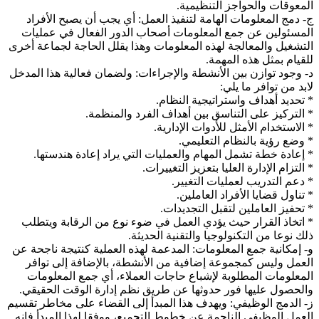
المعوقات والحواجز التنظيمية.
ج- دمج المعلومات الهامة لتنفيذ العمل: أي يجب أن يصبح الأفراد
المسئولين عن جمع المعلومات أصحاب الدور الفعال في عمليات
التشغيل والمعالجة لهذه المعلومات وهذا يقلل الحاجة لجماعة أخرى
للقيام بمثل هذه المهمة.
د- وجود توازن بين الأنشطة والإجراءات: ولضمان فعالية هذا المدخل
لابد من توافر ما يلي:
* تحديد أهداف واستراتيجية النظام.
* التركيز على التناسق بين أهداف الفرد والمنظمة.
* الاستخدام الأمثل للأدوات الإدارية.
* وضع رؤية بالنظام التعليمي.
* إعادة خطة تشمل المهام والعمليات التي يراد إعادة هندستها.
* التزام الإدارة العليا بتعزيز التغييرات.
* دعم التدريب لعمليات التغيير.
* تناول قضايا الأفراد العاملين.
* تحفيز العاملين لتقبل التجديدات.
* اتخاذ القرار حيث يؤدي العمل في ضوء نوع من الرقابة ويتطلب
ذلك نوعا من التكنولوجيا والتقنية الحديثة.
و- إمكانية جمع المعلومات: المدعمة لهذه العملية كنتيجة ناجحة عن
العمل وليس كمجموعة إضافية من الأنشطة، بالإضافة إلى توافر
المعلومات المطلوبة لإشباع حاجات العملاء، أي جمع المعلومات
والحصول عليها فور حدوثها عن طريق نظم إدارة الوقت الحقيقي.
ز- الدمج الوظيفي: ويهدف هذا المبدأ إلى القضاء على مخاطر تقسيم
العمل الوظيفي الناجمة عن خطوط التجميع، ووفقا لهذا المبدأ فإنه