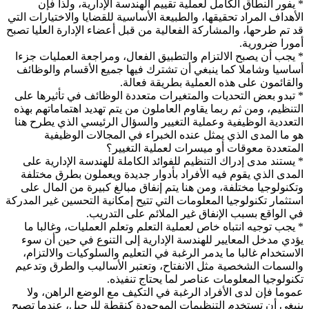
* يفور النطاق الكامل لعملية تقييم الهندسة الإدارية، ولذا فإن
الأهداف المراد تحقيقها، والطبيعة الأساسية للقضايا والاختيارات التي
قد تم طرحها، والمشاركة الفعالية من قبل أعضاء الإدارة العليا تصبح
أمورا ضرورية.
* يجب أن يصبح الالتزام والتطبيق الفعال، ومراجعة العمليات جزءا
أساسيا وشاملا كما ينبغي أن تشترك فيها جميع الأقسام والوظائف
والقائمون على هذه العملية بطريقة فعالة.
* تبدو بعض التحديات والمتغيرات متعددة الوظائف في تأثيرها على
التنظيم، ومن ثم ربما يقاوم العاملون من يتم تهديد اهتماماتهم بهذه
التعددية الوظيفية وعملية التغيير والسؤال الرئيسي الذي يطرح هنا
هو ما المدى الذي يمثل عنده الخبراء في المجالات الوظيفية
المتعددة معوقات أو ميسرات لعملية التغيير؟
* يستند مدى إدراك التنظيم للفوائد الكاملة للهندسة الإدارية على
المدى الذي يقوم فيه الأفراد بأدوار جديدة ويعملون بطرق مختلفة
وتكنولوجيا مختلفة، ومن هنا يتم إنفاق مبالغ كبيرة من المال على
استثمار تكنولوجيا المعلومات التي تتيح إمكانية التحسين غير المدركة
في الواقع بسبب الإنفاق غير الملائم على التدريب.
* يجب توجيه انتباه خاص لعملية التعلم وتعلم العمليات، وغالبا ما
يؤدي مدخل المعايير للهندسة الإدارية إلى التنوع في حين أن سوء
الاستخدام غالبا ما يدمر الرغبة في التعليم والسلوكيات والالتزام،
والسمات الشخصية مثل الانفتاح، وتعتبر الأساليب والطرق وتدعيم
تكنولوجيا المعلومات عناصر لما يحتاج تنفيذه.
عموما فإن لدى الأفراد الرغبة في التكيف مع الوضع الراهن، ولا
ينبغي أن تستخدم التنظيمات الموجودة كنقطة للرحيل، عندما تصبح