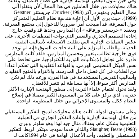
وفي حين تناول البعض الهندسة الإدارية في قطاع الأعمال، وكانت
هناك محاولات من خلال العاملين في هذا المجال لأن ينتقلوا إلى
مجال التعليم ومنهم دراكر Drucker (1993)، جريستنر Gerstner
(1999)، حيث يرى الأول أن إعادة هندسة نظام التعليم المتمركز
حول المعرفة، قد أصبحت أمراً ضرورياً للدخول إلى مجتمع المعرفة.
ويعتقد « جريستنر ورفاقه » أن المدارس وحدها قد وقفت خارج
إعادة التصميم الجذري والتغيير الذي يواجه المنظمات الأخرى، على
عكس العمليات الإدارية التي تطلبت الاستجابة لأساليب التقنية
الحديثة، والطلب المتزايد على تلبية حاجات السوق فإنه لم توجد
قوى خارجية تطالب بتغيير وتحسين المدارس، فلقد كانت المدارس
قادرة على تجاهل الإمكانيات الثورية للتكنولوجيا، حتى تحافظ على
نفس الهيكل التنظيمي الهرمي، والقواعد التقليدية التي تحكم أعدادا
من الطلاب في كل فصل داخل المدرسة، والالتزام بالمنهج التقليدي
وأساليب التدريس المستخدمة في هذا القرن، ورغم ذلك لم تكن
المدارس أكثر سوءا، إلا أنها ببساطة لم تتغير للأفضل.
ولقد تحول اهتمام علماء التربية إلى منظور الهندسة الإدارية الأكثر
جذرية، الذي يركز على كلا من المستوى الكبير متمثلا في إصلاح
النظام ككل، والمستوى الإجرائي من خلال المنظومة الواحدة.
وعلى مستوى الدولة، كانت هناك محاولات لدمج التفكير المستقبلي
من خلال الهندسة الإدارية وإعادة التفكير الجذري في العملية
التعليمية بشكل عام، وهناك مثال جيد لهذا وهو سلوتر وبيري
Slaughter, Beare (1993) واللذان قدما نموذجا مبتكرا لربط التفكير
المستقبلي والتعليم، وأحد الأعمال الهامة في عام 1994كانت لـ