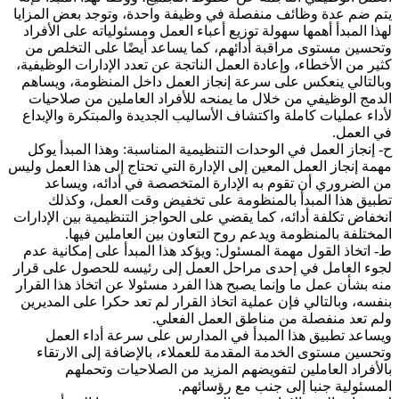
يتم ضم عدة وظائف منفصلة في وظيفة واحدة، وتوجد بعض المزايا
لهذا المبدأ أهمها سهولة توزيع أعباء العمل ومسئولياته على الأفراد
وتحسين مستوى مراقبة أدائهم، كما يساعد أيضًا على التخلص من
كثير من الأخطاء، وإعادة العمل الناتجة عن تعدد الإدارات الوظيفية،
وبالتالي ينعكس على سرعة إنجاز العمل داخل المنظومة، ويساهم
الدمج الوظيفي من خلال ما يمنحه للأفراد العاملين من صلاحيات
لأداء عمليات كاملة واكتشاف الأساليب الجديدة والمبتكرة والإبداع
في العمل.
ح- إنجاز العمل في الوحدات التنظيمية المناسبة: وهذا المبدأ يوكل
مهمة إنجاز العمل المعين إلى الإدارة التي تحتاج إلى هذا العمل وليس
من الضروري أن تقوم به الإدارة المتخصصة في أدائه، ويساعد
تطبيق هذا المبدأ بالمنظومة على تخفيض وقت العمل، وكذلك
انخفاض تكلفة أدائه، كما يقضي على الحواجز التنظيمية بين الإدارات
المختلفة بالمنظومة ويدعم روح التعاون بين العاملين فيها.
ط- اتخاذ القول مهمة المسئول: ويؤكد هذا المبدأ على إمكانية عدم
لجوء العامل في إحدى مراحل العمل إلى رئيسه للحصول على قرار
منه بشأن عمل ما وإنما يصبح هذا الفرد مسئولا عن اتخاذ هذا القرار
بنفسه، وبالتالي فإن عملية اتخاذ القرار لم تعد حكرا على المديرين
ولم تعد منفصلة من مناطق العمل الفعلي.
ويساعد تطبيق هذا المبدأ في المدارس على سرعة أداء العمل
وتحسين مستوى الخدمة المقدمة للعملاء، بالإضافة إلى الارتقاء
بالأفراد العاملين لتفويضهم المزيد من الصلاحيات وتحملهم
المسئولية جنبا إلى جنب مع رؤسائهم.