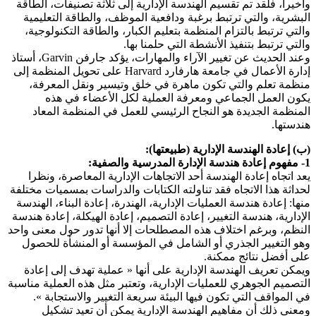
وأخيراً، فلقد تم تقسيم الهندسة الإدارية إلى ثلاثة تصنيفات، الطاقة
البشرية، والتي ترتبط برغبة ودافعية الموظف، والطاقة التعليمية
والتي ترتبط بالتزام المنظمة بتعليم الكبار، والطاقة التكنولوجية،
والتي ترتبط بتنفيذ الأنشطة التي حلمنا بها.
وعند الحديث عن تغيير الآراء والمهارات، يؤكد جارفن Garvin، أستاذ
إدارة الأعمال في جامعة هارفارد Harvard على تحويل المنظمة إلى
منظمة تعلم والتي تكون ماهرة في خلق وتيسير ونقل المعرفة،
يكون العمل الجماعي ومعرفة العملية لكل الأعضاء في هذه
المنظمة الجديدة هو النجاح الرئيسي للعمل في المنظمة المعاد
هندستها.
(ب) إعادة الهندسة الإدارية (طبيعتها):
1- مفهوم إعادة هندسة الإدارة المدرسية والصفية:
يعد اتجاه إعادة الهندسة أحد الاتجاهات الإدارية المعاصرة، ونظرا
لحداثة هذا الاتجاه فقد تناولته الكتابات والدراسات بمسميات مختلفة
منها: إعادة هندسة العمليات الإدارية، الهندرة، إعادة البناء، الهندسة
الإدارية، هندسة التغيير، إعادة التصميم، إعادة الهيكلة، إعادة هندسة
النظم، وبرغم اختلاف هذه المصطلحات إلا أنها تدور حول معنى واحد
وهو التغيير الجذري أو الشامل في المؤسسة أو المنشأة للحصول
على أفضل نتائج ممكنة.
ويمكن تعريف الهندسة الإدارية على أنها « عملية تهدف إلى إعادة
التصميم الجوهري للعمليات الإدارية، وتعتبر مثل هذه العملية مناسبة
في المواقف التي تكون فيها البيئة سريعة التغيير والاستجابة ».
ومعنى ذلك أن مفاهيم الهندسة الإدارية يمكن أن تعيد تشكيل