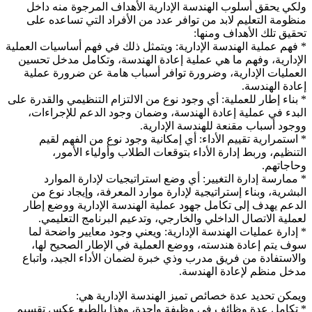
ولكي يحقق أسلوب الهندسة الإدارية الأهداف المرجوة منه داخل
منظومة التعليم لابد من توافر عدد من الأفراد التي تساعده على
تحقيق تلك الأهداف ومنها:
* فهم عملية الهندسة الإدارية: ويتمثل ذلك في فهم أساسيات العملية
الإدارية، وفهم ما هي عملية إعادة الهندسة، وتكامل مدخل تحسين
العمليات الإدارية، وضرورة توافر أسباب هامة عن ضرورة عملية
إعادة الهندسة.
* بناء إطار للعملية: أي وجود نوع من الالتزام التنظيمي والقدرة على
البدء في عملية إعادة الهندسة، وضمان وجود الدعم للإجراءات،
ووجود أسباب مقنعة للهندسة الإدارية.
* استمرارية تقييم الأداء: أي إمكانية وجود نوع من الفهم لقيم
التنظيم، وربط إدارة الأداء بتوقعات الطلاب وأولياء الأمور،
وحاجاتهم.
* ممارسة إدارة التغيير: أي وضع استراتيجيات لإدارة الموارد
البشرية، وبناء إستراتيجية لإدارة موارد المعرفة، وإيجاد نوع من
الدعم يهدف إلى تكامل جهود عملية الهندسة الإدارية ووضع إطار
لعملية الاتصال الداخلي والخارجي، وتدعيم البرنامج التعليمي.
* إدارة عمليات الهندسة الإدارية: ويعني وجود معايير واضحة لما
سوف يتم إعادة هندسته، ووضع العملية في الإطار الصحيح لها،
والاستفادة من فريق مدرب وذي خبرة لضمان الأداء الجيد، واتباع
مدخل منظم لإعادة الهندسة.
ويمكن تحديد عدة خصائص تميز الهندسة الإدارية هي:
* تكامل عدة وظائف في وظيفة واحدة، وهذا بالطبع عكس تقسيم