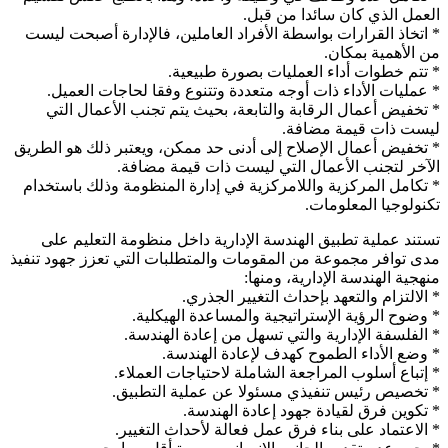
العمل الذي كان سائدا من قبل.
* اتخاذ القرارات بواسطة الأفراد العاملين، فالإدارة أصبحت ليست
من الأهمية بمكان.
* تتم خطوات أداء العمليات بصورة طبيعية.
* عمليات الأداء ذات أوجه متعددة وتتنوع وفقا لحاجات العميل.
* تخفيض أعمال الرقابة والتابعة، بحيث يتم تجنب الأعمال التي
ليست ذات قيمة مضافة.
* تخفيض أعمال الإصلاح إلى أدنى حد ممكن، ويعتبر ذلك هو الطريق
الآخر لتجنب الأعمال التي ليست ذات قيمة مضافة.
* تكامل المركزية واللامركزية في إدارة المنظومة وذلك باستخدام
تكنولوجيا المعلومات.
تستند عملية تطبيق الهندسة الإدارية داخل منظومة التعليم على
مدى توافر مجموعة من المقومات والمتطلبات التي تعزز جهود تنفيذ
منهجية الهندسة الإدارية، ومنها:
* الالتزام والتعهد بإحداث التغيير الجذري.
* وضوح الرؤية الإستراتيجية والمساعدة الهيكلية.
* الفلسفة الإدارية والتي تسهل من إعادة الهندسة.
* وضع الأداء الطموح كهدف لإعادة الهندسة.
* إتباع أسلوب المراجعة الشاملة لاحتياجات العملاء.
* تخصيص رئيس تنفيذي مسئولا عن عملية التطبيق.
* تكوين فرق لقيادة جهود إعادة الهندسة.
* الاعتماد على بناء فرق عمل فعالة لأحداث التغيير.