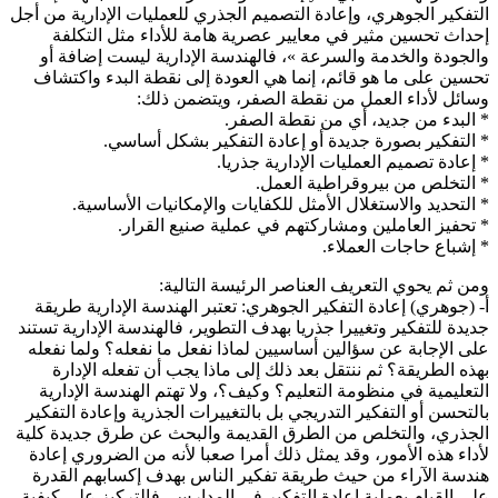
التفكير الجوهري، وإعادة التصميم الجذري للعمليات الإدارية من أجل
إحداث تحسين مثير في معايير عصرية هامة للأداء مثل التكلفة
والجودة والخدمة والسرعة »، فالهندسة الإدارية ليست إضافة أو
تحسين على ما هو قائم، إنما هي العودة إلى نقطة البدء واكتشاف
وسائل لأداء العمل من نقطة الصفر، ويتضمن ذلك:
* البدء من جديد، أي من نقطة الصفر.
* التفكير بصورة جديدة أو إعادة التفكير بشكل أساسي.
* إعادة تصميم العمليات الإدارية جذريا.
* التخلص من بيروقراطية العمل.
* التحديد والاستغلال الأمثل للكفايات والإمكانيات الأساسية.
* تحفيز العاملين ومشاركتهم في عملية صنيع القرار.
* إشباع حاجات العملاء.
ومن ثم يحوي التعريف العناصر الرئيسة التالية:
أ- (جوهري) إعادة التفكير الجوهري: تعتبر الهندسة الإدارية طريقة
جديدة للتفكير وتغييرا جذريا بهدف التطوير، فالهندسة الإدارية تستند
على الإجابة عن سؤالين أساسيين لماذا نفعل ما نفعله؟ ولما نفعله
بهذه الطريقة؟ ثم ننتقل بعد ذلك إلى ماذا يجب أن تفعله الإدارة
التعليمية في منظومة التعليم؟ وكيف؟، ولا تهتم الهندسة الإدارية
بالتحسن أو التفكير التدريجي بل بالتغييرات الجذرية وإعادة التفكير
الجذري، والتخلص من الطرق القديمة والبحث عن طرق جديدة كلية
لأداء هذه الأمور، وقد يمثل ذلك أمرا صعبا لأنه من الضروري إعادة
هندسة الآراء من حيث طريقة تفكير الناس بهدف إكسابهم القدرة
على القيام بعملية إعادة التفكير في المدارس، فالتركيز على كيفية