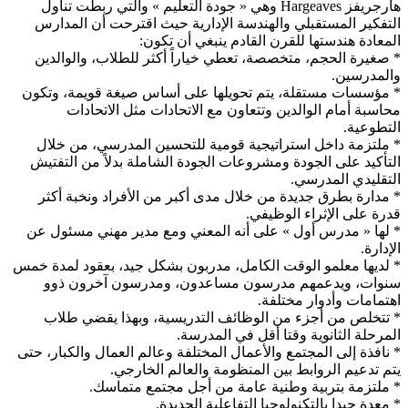
هارجريفز Hargeaves وهي « جودة التعليم » والتي ربطت تناول
التفكير المستقبلي والهندسة الإدارية حيث اقترحت أن المدارس
المعادة هندستها للقرن القادم ينبغي أن تكون:
* صغيرة الحجم، متخصصة، تعطي خياراً أكثر للطلاب، والوالدين
والمدرسين.
* مؤسسات مستقلة، يتم تحويلها على أساس صيغة قويمة، وتكون
محاسبة أمام الوالدين وتتعاون مع الاتحادات مثل الاتحادات
التطوعية.
* ملتزمة داخل استراتيجية قومية للتحسين المدرسي، من خلال
التأكيد على الجودة ومشروعات الجودة الشاملة بدلاً من التفتيش
التقليدي المدرسي.
* مدارة بطرق جديدة من خلال مدى أكبر من الأفراد ونخبة أكثر
قدرة على الإثراء الوظيفي.
* لها « مدرس أول » على أنه المعني ومع مدير مهني مسئول عن
الإدارة.
* لديها معلمو الوقت الكامل، مدربون بشكل جيد، بعقود لمدة خمس
سنوات، ويدعمهم مدرسون مساعدون، ومدرسون آخرون ذوو
اهتمامات وأدوار مختلفة.
* تتخلص من أجزء من الوظائف التدريسية، وبهذا يقضي طلاب
المرحلة الثانوية وقتا أقل في المدرسة.
* نافذة إلى المجتمع والأعمال المختلفة وعالم العمال والكبار، حتى
يتم تدعيم الروابط بين المنظومة والعالم الخارجي.
* ملتزمة بتربية وطنية عامة من أجل مجتمع متماسك.
* معدة جيدا بالتكنولوجيا التفاعلية الجديدة.