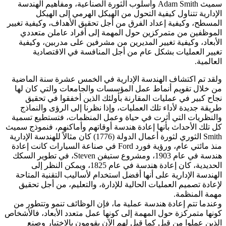
سميث Adam Smith وأسلوب الثورة الصناعية، ومفاهيم الهندسة
الإدارية تتناول كيفية التحول من الهيكل الهرمي إلى الهيكل
المسطح، وكيفية إعداد الفرق من أجل تحقيق الأهداف، وكيفية تغيير
الموظفين من متمركزين حول المهمة إلى أفراد عاملن متعددي
الأبعاد، وكيفية تغيير المديرين من مشرفين على مدربين، وكيفية
تغيير العمليات بشكل عام من أجل المنافسة في الاقتصادية
العالمية.
ولقد تم اكتشاف الهندسة الإدارية في الخمس عشرة سنة الماضية
من خلال تقويم أنماط عمل المؤسسات والجامعات والتي كان لها
نجاح كبير في عمليات المقارنة بأولئك الذين أخفقوا في تحقيق
طريقة جديدة لأداء تلك العمليات، وإذا نظرنا إلى الرؤى والنماذج
والنظريات التي أثرت في حياة وعمل المنظمات، فتستطيع تسمية
كل تلك الأحداث بأنها إعادة هندسة أوقاتهم وأماكنهم، فنموذج سميث
Smith الثوري لثورة أعمال الدولة (1776) كان مثالاً للهندسة الإدارية
منذ مائتي عام، ورؤية فورد Ford في صناعة السيارات كانت إعادة
هندسة في عام 1903، ومشروع ستيفن Steven، في تطوير السكك
الحديدية، كان إعادة هندسة في عام 1825، ويمكن النظر إلى
الهندسة الإدارية على أنها أفضل استخدام لأساليب التقنية المتاحة
لإعادة تصميم العمليات الحالية للإدارة، والتعليم، من أجل تحقيق
مهمة المنظمة.
وعندما تتم إعادة هندسة عملية ما، فإن الوظائف تنمو وتتطور من
كونها متمركزة حول المهمة إلى كونها عمل متعدد الأبعاد، فالأشخاص
الذين عملوا من قبل كما قيل لهم الآن يقومون بالاختيار وصنع