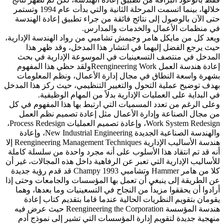
خلالها، بينما اتسمت المرحلة الثانية والتي بدأت عام 1994 وتستمر
حتى الآن بالوصول إلى نتائج فائقة من جراء تطبيق إعادة الهندسة
في منظمات الأعمال والخدمات والمدارس.
ويعد كل من مايكل هامر وجيمش تشامبي من رواد الهندسة الإدارية،
حيث يرجع الفضل إليهما في انتشار هذا المدخل، وقد ظهر هذا
المدخل في منتصف التسعينيات في الموسوعة الإدارية في بحث
إعادة هندسة العمل Reengineering Workولقد حظي هذا المفهوم
بشهرة واسعة النطاق في مجال إدارة الأعمال، ونظم المعلومات
بهدف توضيح عملية التحول والتغيير التنظيمي، حيث ركز هذا المدخل
في البداية على العمليات الإدارية بدلاً من المهام الوظيفية.
وعلى الرغم من تعدد المسميات التي ارتبط بها هذا المفهوم في كل
من مجال الصناعة وإدارة الأعمال مثل إعادة تصميم نظم العمل
Work System Redesign، وإعادة تصميم العمليات Process Redesign،
والهندسة الصناعية الجديدة New Industrial Engineering، وإعادة
هندسة الأساليب الإدارية Reengineering Management Techniques إلا
أنه قد تم انتقاد هذا الأسلوب على أنه مجرد واحدة من سلسلة كاملة
للأساليب الإدارية التي تعبر عن الرفاهية داخل هذه المجالات، غير أن
كلا من هامر Hammer وتشامبي Champy 1993 قد قدم رؤية جديدة
عن الطريقة إلى ينبغي أن تعمل بها المؤسسات والجامعات وحتى إذا
أرادوا أن يحققوا مزيداً من النجاح في التسعينيات وما بعدها، وهما
يقومان بتقويم النظريات الحالية عندما قاما بتقديم كتاب إعادة
هندسة المؤسسة Reengineering the Corporation حيث عرض فيه
منهجية جديدة لتقويم إدارة المؤسسات التي تشير إلى نموذج أدم