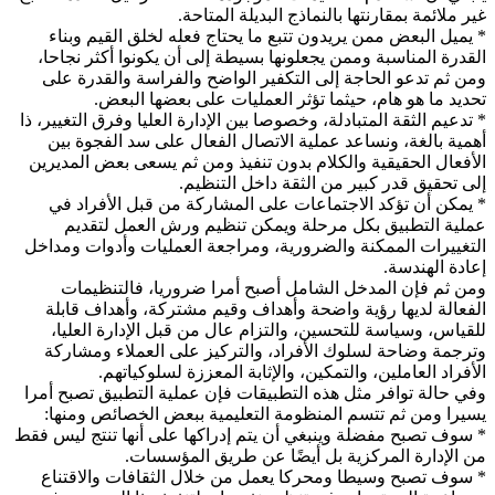
غير ملائمة بمقارنتها بالنماذج البديلة المتاحة.
* يميل البعض ممن يريدون تتبع ما يحتاج فعله لخلق القيم وبناء
القدرة المناسبة وممن يجعلونها بسيطة إلى أن يكونوا أكثر نجاحا،
ومن ثم تدعو الحاجة إلى التكفير الواضح والفراسة والقدرة على
تحديد ما هو هام، حيثما تؤثر العمليات على بعضها البعض.
* تدعيم الثقة المتبادلة، وخصوصا بين الإدارة العليا وفرق التغيير، ذا
أهمية بالغة، ونساعد عملية الاتصال الفعال على سد الفجوة بين
الأفعال الحقيقية والكلام بدون تنفيذ ومن ثم يسعى بعض المديرين
إلى تحقيق قدر كبير من الثقة داخل التنظيم.
* يمكن أن تؤكد الاجتماعات على المشاركة من قبل الأفراد في
عملية التطبيق بكل مرحلة ويمكن تنظيم ورش العمل لتقديم
التغييرات الممكنة والضرورية، ومراجعة العمليات وأدوات ومداخل
إعادة الهندسة.
ومن ثم فإن المدخل الشامل أصبح أمرا ضروريا، فالتنظيمات
الفعالة لديها رؤية واضحة وأهداف وقيم مشتركة، وأهداف قابلة
للقياس، وسياسة للتحسين، والتزام عال من قبل الإدارة العليا،
وترجمة وضاحة لسلوك الأفراد، والتركيز على العملاء ومشاركة
الأفراد العاملين، والتمكين، والإثابة المعززة لسلوكياتهم.
وفي حالة توافر مثل هذه التطبيقات فإن عملية التطبيق تصبح أمرا
يسيرا ومن ثم تتسم المنظومة التعليمية ببعض الخصائص ومنها:
* سوف تصبح مفضلة وينبغي أن يتم إدراكها على أنها تنتج ليس فقط
من الإدارة المركزية بل أيضًا عن طريق المؤسسات.
* سوف تصبح وسيطا ومحركا يعمل من خلال الثقافات والاقتناع