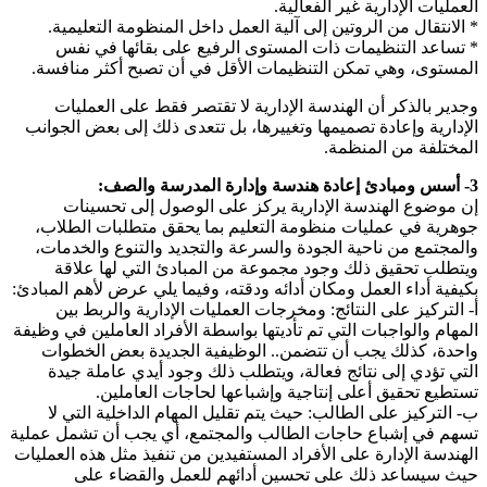
العمليات الإدارية غير الفعالية.
* الانتقال من الروتين إلى آلية العمل داخل المنظومة التعليمية.
* تساعد التنظيمات ذات المستوى الرفيع على بقائها في نفس
المستوى، وهي تمكن التنظيمات الأقل في أن تصبح أكثر منافسة.
وجدير بالذكر أن الهندسة الإدارية لا تقتصر فقط على العمليات
الإدارية وإعادة تصميمها وتغييرها، بل تتعدى ذلك إلى بعض الجوانب
المختلفة من المنظمة.
3- أسس ومبادئ إعادة هندسة وإدارة المدرسة والصف:
إن موضوع الهندسة الإدارية يركز على الوصول إلى تحسينات
جوهرية في عمليات منظومة التعليم بما يحقق متطلبات الطلاب،
والمجتمع من ناحية الجودة والسرعة والتجديد والتنوع والخدمات،
ويتطلب تحقيق ذلك وجود مجموعة من المبادئ التي لها علاقة
بكيفية أداء العمل ومكان أدائه ودقته، وفيما يلي عرض لأهم المبادئ:
أ- التركيز على النتائج: ومخرجات العمليات الإدارية والربط بين
المهام والواجبات التي تم تأديتها بواسطة الأفراد العاملين في وظيفة
واحدة، كذلك يجب أن تتضمن.. الوظيفية الجديدة بعض الخطوات
التي تؤدي إلى نتائج فعالة، ويتطلب ذلك وجود أيدي عاملة جيدة
تستطيع تحقيق أعلى إنتاجية وإشباعها لحاجات العاملين.
ب- التركيز على الطالب: حيث يتم تقليل المهام الداخلية التي لا
تسهم في إشباع حاجات الطالب والمجتمع، أي يجب أن تشمل عملية
الهندسة الإدارة على الأفراد المستفيدين من تنفيذ مثل هذه العمليات
حيث سيساعد ذلك على تحسين أدائهم للعمل والقضاء على