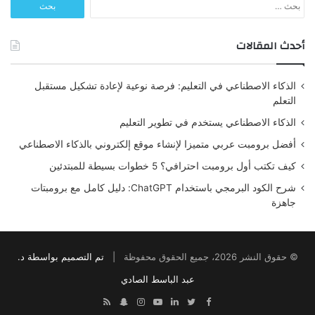
البحث
عن:
أحدث المقالات
الذكاء الاصطناعي في التعليم: فرصة نوعية لإعادة تشكيل مستقبل
التعلم
الذكاء الاصطناعي يستخدم في تطوير التعليم
أفضل برومبت عربي متميزا لإنشاء موقع إلكتروني بالذكاء الاصطناعي
كيف تكتب أول برومبت احترافي؟ 5 خطوات بسيطة للمبتدئين
شرح الكود البرمجي باستخدام ChatGPT: دليل كامل مع برومبتات
جاهزة
© حقوق النشر 2026، جميع الحقوق محفوظة |
تم التصميم بواسطة د.
عبد الباسط الصادي
Snapchat
RSS
Instagram
YouTube
LinkedIn
Twitter
Facebook