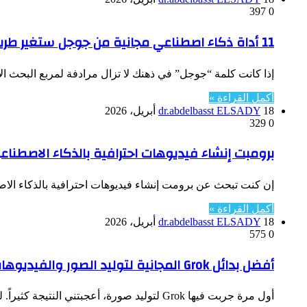
397
0
11 أداة ذكاء اصطناعي مجانية من جوجل ستغير طريقة عملك تمامًا
إذا كانت كلمة “جوجل” في ذهنك لا تزال مرادفة لمربع البحث ا
أكمل القراءة »
18 أبريل، 2026
dr.abdelbasst ELSADY
329
0
برومبت إنشاء فيديوهات احترافية بالذكاء الاصطناعي 26
إن كنت تبحث عن برومت إنشاء فيديوهات احترافية بالذكاء الاص
أكمل القراءة »
18 أبريل، 2026
dr.abdelbasst ELSADY
575
0
أفضل بدائل Grok المجانية لتوليد الصور والفيديوهات بالذكاء الاصطناعي
أول مرة جربت فيها Grok لتوليد صورة، أعجبتني النتيجة كثيراً. لكن سرعان ما اصطدمت بالحقيقة — القيود المجانية لا تكفي…