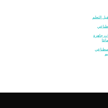
بل التعلم
صطناعي