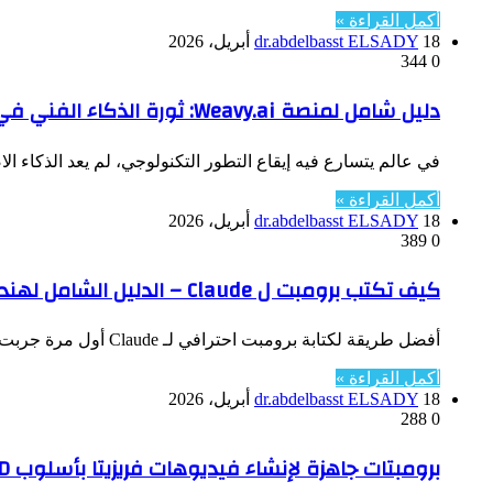
أكمل القراءة »
18 أبريل، 2026
dr.abdelbasst ELSADY
344
0
دليل شامل لمنصة Weavy.ai: ثورة الذكاء الفني في عالم التصميم
في عالم يتسارع فيه إيقاع التطور التكنولوجي، لم يعد الذكاء ا
أكمل القراءة »
18 أبريل، 2026
dr.abdelbasst ELSADY
389
0
كيف تكتب برومبت ل Claude – الدليل الشامل لهندسة الأوامر
أفضل طريقة لكتابة برومبت احترافي لـ Claude أول مرة جربت فيها Claude، كتبت له ببساطة: “اكتب لي خطة تسويقية“. جاء…
أكمل القراءة »
18 أبريل، 2026
dr.abdelbasst ELSADY
288
0
برومبتات جاهزة لإنشاء فيديوهات فريزيتا بأسلوب Pixar 3D