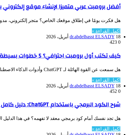
أفضل برومبت عربي متميزا لإنشاء موقع إلكتروني ب
هل فكرت يومًا في إطلاق موقعك الخاص؟ متجر إلكتروني، مدونة شخصية، أو معرض لأعمالك 
أكمل القراءة »
18 أبريل، 2026
dr.abdelbasst ELSADY
423
0
كيف تكتب أول برومبت احترافي؟ 5 خطوات بسيطة للمبتدئين
هل سمعت عن القوة الهائلة لـ ChatGPT وأدوات الذكاء الاصطناعي الأخرى، ولكنك تشعر أن النتائج التي تحصل عليها عامة، مملة،…
أكمل القراءة »
18 أبريل، 2026
dr.abdelbasst ELSADY
452
0
شرح الكود البرمجي باستخدام ChatGPT: دليل كامل مع برومبتات جاهزة
هل تجد نفسك أمام كود برمجي معقد لا تفهمه؟ في هذا الدليل الشامل ستتعلم
أكمل القراءة »
18 أبريل، 2026
dr.abdelbasst ELSADY