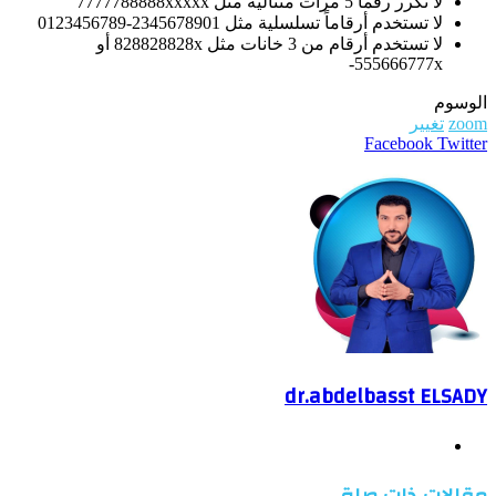
لا تكرر رقماً 5 مرات متتالية مثل 7777788888xxxxx
لا تستخدم أرقاماً تسلسلية مثل 2345678901-0123456789
لا تستخدم أرقام من 3 خانات مثل 828828828x أو
555666777x-
الوسوم
zoom
تغيير
WhatsApp
Telegram
LinkedIn
Pinterest
Twitter
Facebook
طباعة
مشاركة
عبر
البريد
dr.abdelbasst ELSADY
موقع
الويب
مقالات ذات صلة