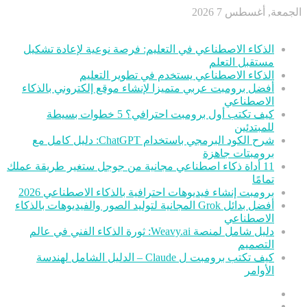
الجمعة, أغسطس 7 2026
أخر الأخبار
الذكاء الاصطناعي في التعليم: فرصة نوعية لإعادة تشكيل
مستقبل التعلم
الذكاء الاصطناعي يستخدم في تطوير التعليم
أفضل برومبت عربي متميزا لإنشاء موقع إلكتروني بالذكاء
الاصطناعي
كيف تكتب أول برومبت احترافي؟ 5 خطوات بسيطة
للمبتدئين
شرح الكود البرمجي باستخدام ChatGPT: دليل كامل مع
برومبتات جاهزة
11 أداة ذكاء اصطناعي مجانية من جوجل ستغير طريقة عملك
تمامًا
برومبت إنشاء فيديوهات احترافية بالذكاء الاصطناعي 2026
أفضل بدائل Grok المجانية لتوليد الصور والفيديوهات بالذكاء
الاصطناعي
دليل شامل لمنصة Weavy.ai: ثورة الذكاء الفني في عالم
التصميم
كيف تكتب برومبت ل Claude – الدليل الشامل لهندسة
الأوامر
عمود
مقال
جانبي