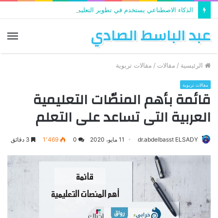
الذكاء الاصطناعي يستخدم في تطوير التعليم
عبد الباسط الصادي
الق
الرئيسية
/
مقالات
/
مقالات تربوية
مقالات تربوية
قائمة بأهم المنصّات التعليمية
العربية التى تساعد على التعلم
dr.abdelbasst ELSADY
11 مايو، 2020
0
1٬469
3 دقائق