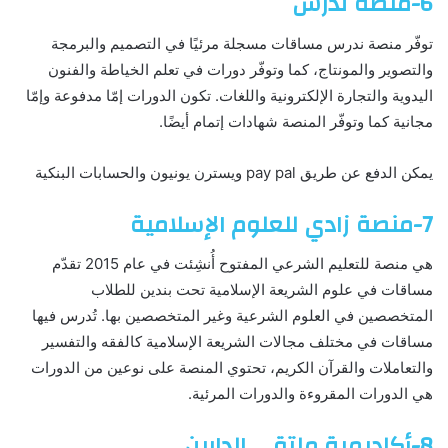
6-منصة ندرس
توفّر منصة ندرس مساقات مسجلة مرئيًا في التصميم والبرمجة
والتصوير والمونتاج، كما وتوفّر دورات في تعلم الخياطة والفنون
اليدوية والتجارة الإلكترونية واللغات. تكون الدورات إمّا مدفوعة وإمّا
مجانية كما وتوفّر المنصة شهادات إتمام أيضًا.
يمكن الدفع عن طريق pay pal ويسترن يونيون والحسابات البنكية
7-منصة زادي للعلوم الإسلامية
هي منصة للتعليم الشرعي المفتوح أُنشِئت في عام 2015 تقدّم
مساقات في علوم الشريعة الإسلامية تحت بندين للطلاب
المتخصصين في العلوم الشرعية وغير المتخصصين بها. تُدرس فيها
مساقات في مختلف مجالات الشريعة الإسلامية كالفقه والتفسير
والتعاملات والقرآن الكريم، تحتوي المنصة على نوعين من الدورات
هي الدورات المقروءة والدورات المرئية.
8-أكاديمية ملتقى الدارين