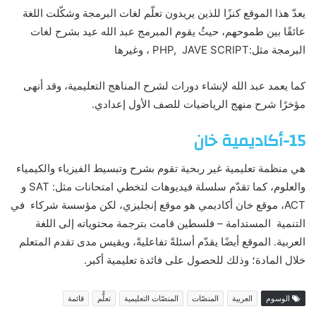
يعدّ هذا الموقع كنزًا للذين يريدون تعلّم لغات البرمجة وشكّلت اللغة
عائقًا بين طموحهم، حيثُ يقوم المبرمج عبد الله عيد بشرح لغات
البرمجة مثل:PHP, JAVE SCRIPT ، وغيرها
كما يعمد عبد الله لإنشاء دورات لشرح المناهج التعليمية، وقد أنهى
مؤخرًا شرح منهج الرياضيات للصف الأول إعدادي.
15-أكاديمية خان
هي منظمة تعليمية غير ربحية تقوم بشرح وتبسيط الفيزياء والكيمياء
والعلوم، كما تقدّم سلسلة فيديوهات لتخطي امتحانات مثل: SAT و
ACT، موقع خان أكاديمي هو موقع إنجليزي، لكن مؤسسة شركاء في
التنمية المستدامة – فلسطين قامت بترجمة محتوياته إلى اللغة
العربية. الموقع أيضًا يقدّم أسئلةً تفاعليةً، ويقيس مدى تقدم المتعلم
خلال المادة؛ وذلك للحصول على فائدة تعليمية أكبر.
الوسوم
العربية
المنصّات
المنصّات التعليمية
تعلُّم
قائمة