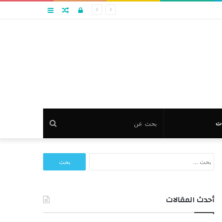
تسجيل
مقال
عمود
الدخول
عشوائي
جانبي
بحث
ت
عن
البحث
عن:
أحدث المقالات