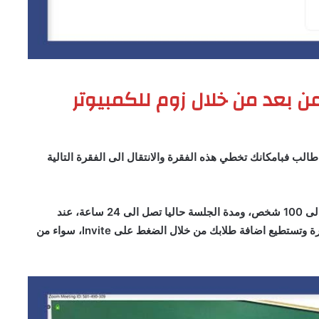
بعد من خلال زوم للكمبيوتر
الب فبامكانك تخطي هذه الفقرة والانتقال الى الفقرة التالية
كما أشرنا سابقا فتستطيع عمل فيديو جماعي لطلابك يصل الى 100 شخص، ومدة الجلسة حاليا تصل الى 24 ساعة، عند
الضغط على new meeting سوف يبدء بث مباشر للمحاضرة وتستطيع اضافة طلابك من خلال الضغط على Invite، سواء من