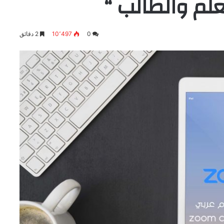
علم والطالب “
0
10٬497
2 دقائق