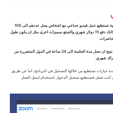
التسجيل في برنامج zoom مجاني تماما، في النسخة المجانية تستطيع عمل فيديو جماعي مع اشخاص يصل عددهم الى 100
شخص ومدة الجلسة الواحدة يصل الى 40 دقيقة، ولكن بامكانك دفع 15 دولار شهري والتمتع بمميزات اخرى مثل ان يكون طول
بعد تعليق الدراسة بسبب مرض كورونا، اصبح برنامج Zoom يتيح ان تصل مدة الجلسة الى 24 ساعة في الدول المتضررة من
تراك شهري.
دة خيارات تستطيع من خلالها التسجيل في البرنامج، اما عن طريق
 كنت تعمل فتستطيع تسجيل الدخول باستخدام ايميل العمل