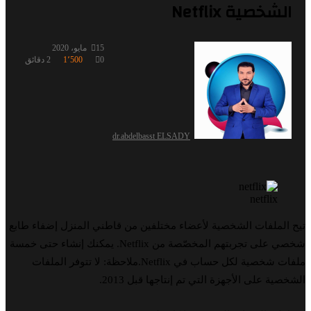
خصية Netflix
15 مايو، 2020
0
1٬500
2 دقائق
dr.abdelbasst ELSADY
netflix
ملفات الشخصية لأعضاء مختلفين من قاطني المنزل إضفاء طابع
شخصي على تجربتهم المخصّصة من Netflix. يمكنك إنشاء حتى خمسة
ملفات شخصية لكل حساب في Netflix.ملاحظة: لا تتوفر الملفات
 على الأجهزة التي تم إنتاجها قبل 2013.