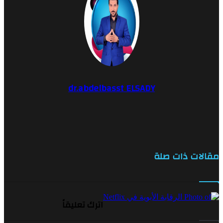
dr.abdelbasst ELSADY
موقع
الويب
ات ذات صلة
اترك تعليقاً