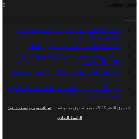
المقالات
الذكاء الاصطناعي في التعليم: فرصة نوعية لإعادة
تشكيل مستقبل التعلم
الذكاء الاصطناعي يستخدم في تطوير التعليم
أفضل برومبت عربي متميزا لإنشاء موقع إلكتروني
بالذكاء الاصطناعي
كيف تكتب أول برومبت احترافي؟ 5 خطوات بسيطة
للمبتدئين
شرح الكود البرمجي باستخدام ChatGPT: دليل كامل مع
برومبتات جاهزة
شر 2026، جميع الحقوق محفوظة |
تم التصميم بواسطة د. عبد
الباسط الصادي
Snapchat
RSS
Instagram
YouTube
LinkedIn
Twitter
Facebook