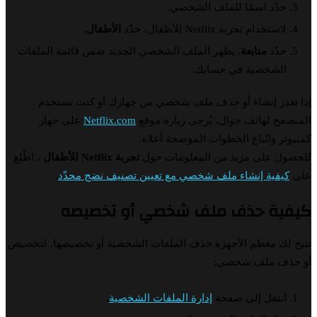
دّد اسمًا للملف الشخصي.
استخدام تجربة Netflix للأطفال، حدّد
الأطفال
.
دّد
متابعة.
يظهر الملف الشخصي الجديد ضمن قائمة الملفات
لشخصية في حسابك.
عذر إنشاء أو حذف ملف شخصي من جهازك أو كنت تستخدم
ح لهاتف جوال، يُرجى زيارة موقع
Netflix.com
على جهاز
ر واتّباع الخطوات الموضحة أعلاه.
ل على مزيد من المعلومات حول
تجربة Netflix للأطفال
، اطّلع
يفية إنشاء ملف شخصي مع تعيين تصنيف نضج محدّد
.
ية حذف ملف شخصي أو تخصيصه
لك معظم الأجهزة حذف الملفات الشخصية أو تخصيصها. لتخصيص
ف ملف شخصي:
نتقل إلى صفحة
إدارة الملفات الشخصية
.