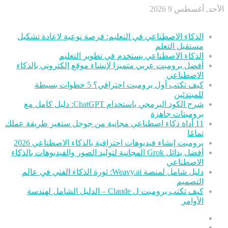
الأحد, أغسطس 9 2026
أخر الأخبار
الذكاء الاصطناعي في التعليم: فرصة نوعية لإعادة تشكيل
مستقبل التعلم
الذكاء الاصطناعي يستخدم في تطوير التعليم
أفضل برومبت عربي متميزا لإنشاء موقع إلكتروني بالذكاء
الاصطناعي
كيف تكتب أول برومبت احترافي؟ 5 خطوات بسيطة
للمبتدئين
شرح الكود البرمجي باستخدام ChatGPT: دليل كامل مع
برومبتات جاهزة
11 أداة ذكاء اصطناعي مجانية من جوجل ستغير طريقة عملك
تمامًا
برومبت إنشاء فيديوهات احترافية بالذكاء الاصطناعي 2026
أفضل بدائل Grok المجانية لتوليد الصور والفيديوهات بالذكاء
الاصطناعي
دليل شامل لمنصة Weavy.ai: ثورة الذكاء الفني في عالم
التصميم
كيف تكتب برومبت ل Claude – الدليل الشامل لهندسة
الأوامر
عمود
مقال
جانبي