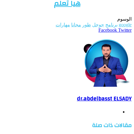
هيا تعلم
الوسوم
google
برنامج
جوجل
طور
مجانا
مهارات
WhatsApp
Telegram
LinkedIn
Pinterest
Twitter
Facebook
طباعة
مشاركة
عبر
البريد
dr.abdelbasst ELSADY
موقع
الويب
مقالات ذات صلة