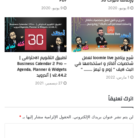
وإضافة تأثيرات 3D
PDF
8 يونيو، 2020
9 يونيو، 2020
شرح برنامج loomie live لعمل
تطبيق التقويم الاحترافى |
شخصيات أفاتار و استخدامها في
Business Calendar 2 Pro –
البث لايف ” زوم و تيمز ……… “
Agenda, Planner & Widgets
v2.44.2 | أندرويد
1 مارس، 2022
27 ديسمبر، 2021
اترك تعليقاً
لن يتم نشر عنوان بريدك الإلكتروني.
الحقول الإلزامية مشار إليها بـ
*