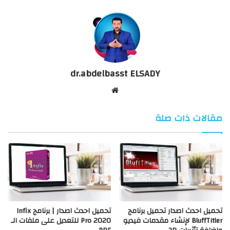
dr.abdelbasst ELSADY
موقع
الويب
مقالات ذات صلة
تحميل احدث اصدار تحميل برنامج
تحميل احدث اصدار | برنامج Infix
BluffTitler لإنشاء مقدمات فيديو
Pro 2020 للتعديل على ملفات الـ