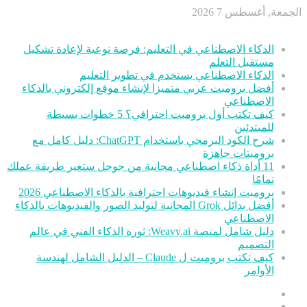
الجمعة, أغسطس 7 2026
أخر الأخبار
الذكاء الاصطناعي في التعليم: فرصة نوعية لإعادة تشكيل
مستقبل التعلم
الذكاء الاصطناعي يستخدم في تطوير التعليم
أفضل برومبت عربي متميزا لإنشاء موقع إلكتروني بالذكاء
الاصطناعي
كيف تكتب أول برومبت احترافي؟ 5 خطوات بسيطة
للمبتدئين
شرح الكود البرمجي باستخدام ChatGPT: دليل كامل مع
برومبتات جاهزة
11 أداة ذكاء اصطناعي مجانية من جوجل ستغير طريقة عملك
تمامًا
برومبت إنشاء فيديوهات احترافية بالذكاء الاصطناعي 2026
أفضل بدائل Grok المجانية لتوليد الصور والفيديوهات بالذكاء
الاصطناعي
دليل شامل لمنصة Weavy.ai: ثورة الذكاء الفني في عالم
التصميم
كيف تكتب برومبت ل Claude – الدليل الشامل لهندسة
الأوامر
عمود
مقال
جانبي