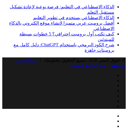
الذكاء الاصطناعي في التعليم: فرصة نوعية لإعادة تشكيل
مستقبل التعلم
الذكاء الاصطناعي يستخدم في تطوير التعليم
أفضل برومبت عربي متميزا لإنشاء موقع إلكتروني بالذكاء
الاصطناعي
كيف تكتب أول برومبت احترافي؟ 5 خطوات بسيطة
للمبتدئين
شرح الكود البرمجي باستخدام ChatGPT: دليل كامل مع
برومبتات جاهزة
© حقوق النشر 2026، جميع الحقوق محفوظة |
تم التصميم
بواسطة د. عبد الباسط الصادي
Facebook
Twitter
LinkedIn
YouTube
Instagram
Snapchat
RSS
Facebook
زر
إغلاق
Twitter
الذهاب
LinkedIn
إلى