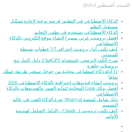
السبت, أغسطس 8 2026
أخر الأخبار
الذكاء الاصطناعي في التعليم: فرصة نوعية لإعادة تشكيل
مستقبل التعلم
الذكاء الاصطناعي يستخدم في تطوير التعليم
أفضل برومبت عربي متميزا لإنشاء موقع إلكتروني بالذكاء
الاصطناعي
كيف تكتب أول برومبت احترافي؟ 5 خطوات بسيطة
للمبتدئين
شرح الكود البرمجي باستخدام ChatGPT: دليل كامل مع
برومبتات جاهزة
11 أداة ذكاء اصطناعي مجانية من جوجل ستغير طريقة عملك
تمامًا
برومبت إنشاء فيديوهات احترافية بالذكاء الاصطناعي 2026
أفضل بدائل Grok المجانية لتوليد الصور والفيديوهات بالذكاء
الاصطناعي
دليل شامل لمنصة Weavy.ai: ثورة الذكاء الفني في عالم
التصميم
كيف تكتب برومبت ل Claude – الدليل الشامل لهندسة
الأوامر
عمود
مقال
جانبي