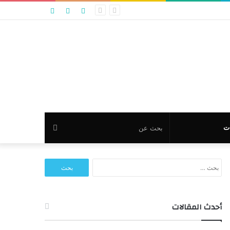
تسجيل
مقال
عمود
الدخول
عشوائي
جانبي
بحث
ت
عن
البحث
عن:
أحدث المقالات