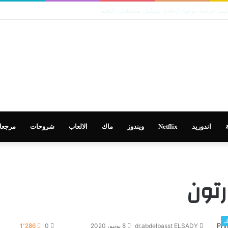
 في تطوير التعليم
اندوريد
Netflix
ويندوز
ماك
الالعاب
شروحات
مرجعا
رتون
ك
dr.abdelbasst ELSADY
8 يونيو، 2020
0
1٬286