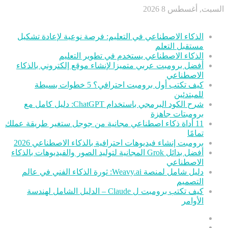
السبت, أغسطس 8 2026
أخر الأخبار
الذكاء الاصطناعي في التعليم: فرصة نوعية لإعادة تشكيل
مستقبل التعلم
الذكاء الاصطناعي يستخدم في تطوير التعليم
أفضل برومبت عربي متميزا لإنشاء موقع إلكتروني بالذكاء
الاصطناعي
كيف تكتب أول برومبت احترافي؟ 5 خطوات بسيطة
للمبتدئين
شرح الكود البرمجي باستخدام ChatGPT: دليل كامل مع
برومبتات جاهزة
11 أداة ذكاء اصطناعي مجانية من جوجل ستغير طريقة عملك
تمامًا
برومبت إنشاء فيديوهات احترافية بالذكاء الاصطناعي 2026
أفضل بدائل Grok المجانية لتوليد الصور والفيديوهات بالذكاء
الاصطناعي
دليل شامل لمنصة Weavy.ai: ثورة الذكاء الفني في عالم
التصميم
كيف تكتب برومبت ل Claude – الدليل الشامل لهندسة
الأوامر
عمود
مقال
جانبي