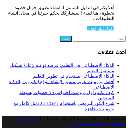
أهلا بكم في الدليل الشامل لـ انشاء تطبيق جوال خطوة
بخطوة ، هيا لنبدء ! سنشاركك بحكم خبرتنا في مجال انشاء
التطبيقات…
أكمل القراءة »
البحث
عن:
أحدث المقالات
الذكاء الاصطناعي في التعليم: فرصة نوعية لإعادة تشكيل
مستقبل التعلم
الذكاء الاصطناعي يستخدم في تطوير التعليم
أفضل برومبت عربي متميزا لإنشاء موقع إلكتروني بالذكاء
الاصطناعي
كيف تكتب أول برومبت احترافي؟ 5 خطوات بسيطة
للمبتدئين
شرح الكود البرمجي باستخدام ChatGPT: دليل كامل مع
برومبتات جاهزة
© حقوق النشر 2026، جميع الحقوق محفوظة |
تم التصميم
بواسطة د. عبد الباسط الصادي