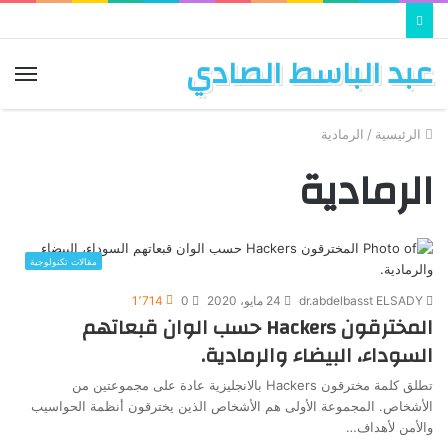
عبد الباسط الصادي
الق
الرئيسية
/
الرمادية
الرمادية
مقالات تكنولوجية
dr.abdelbasst ELSADY
24 مايو، 2020
0
1٬714
المخترقون Hackers حسب الوان قبعاتهم
السوداء، البيضاء والرمادية.
تطلق كلمة مخترقون Hackers بالانجليزية عادة على مجموعتين من
الأشخاص. المجموعة الأولى هم الأشخاص الذين يخترقون أنظمة الحواسيب
والأمن لأهداف…