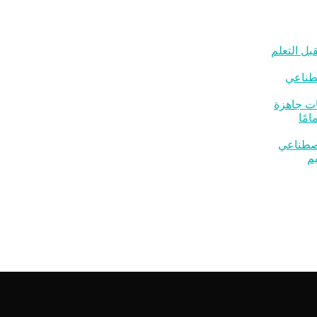
بل التعلم
صطناعي