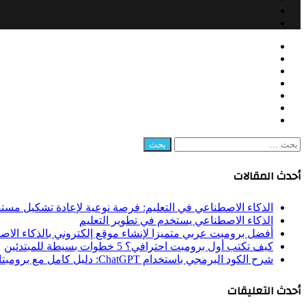
Snapchat
RSS
Facebook
زر
إغلاق
Twitter
الذهاب
LinkedIn
إلى
YouTube
الأعلى
Instagram
Snapchat
RSS
البحث
عن:
أحدث المقالات
الذكاء الاصطناعي في التعليم: فرصة نوعية لإعادة تشكيل مستق
الذكاء الاصطناعي يستخدم في تطوير التعليم
أفضل برومبت عربي متميزا لإنشاء موقع إلكتروني بالذكاء الا
كيف تكتب أول برومبت احترافي؟ 5 خطوات بسيطة للمبتدئين
شرح الكود البرمجي باستخدام ChatGPT: دليل كامل مع برومبتات جاهزة
أحدث التعليقات