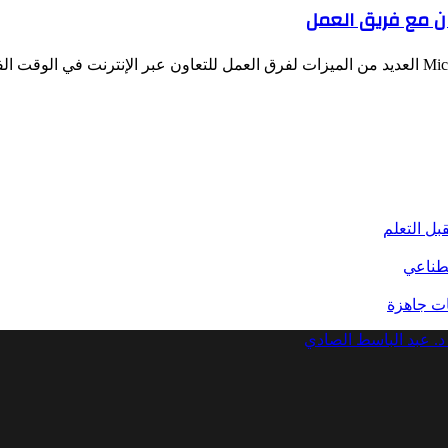
بل التعلم
صطناعي
د. عبد الباسط الصادي