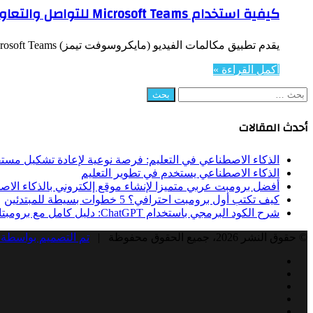
كيفية استخدام Microsoft Teams للتواصل والتعاون مع فريق العمل
يقدم تطبيق مكالمات الفيديو (مايكروسوفت تيمز) Microsoft Teams العديد من الميزات لفرق العمل للتعاون عبر الإنترنت في الوقت الفعلي، حيث يدعم: الدردشة…
أكمل القراءة »
البحث
عن:
أحدث المقالات
الذكاء الاصطناعي في التعليم: فرصة نوعية لإعادة تشكيل مستق
الذكاء الاصطناعي يستخدم في تطوير التعليم
أفضل برومبت عربي متميزا لإنشاء موقع إلكتروني بالذكاء الا
كيف تكتب أول برومبت احترافي؟ 5 خطوات بسيطة للمبتدئين
شرح الكود البرمجي باستخدام ChatGPT: دليل كامل مع برومبتات جاهزة
© حقوق النشر 2026، جميع الحقوق محفوظة |
تم التصميم بواسطة 
Facebook
Twitter
LinkedIn
YouTube
Instagram