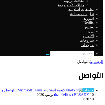
مقالات تربوية
مقالات تكنولوجية
تطبيقات أسلامية
تطبيقات مجانية
اندوريد
Netflix
ويندوز
ماك
الالعاب
شروحات
مرجعات
بحث
عن
الرئيسية
/
التواصل
التواصل
منصات
10 يوليو، 2020
dr.abdelbasst ELSADY
1٬307
0