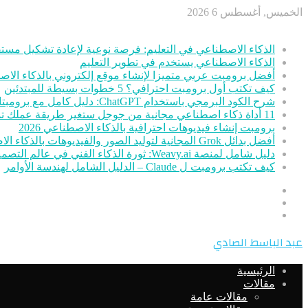
الخميس, أغسطس 6 2026
أخر الأخبار
الذكاء الاصطناعي في التعليم: فرصة نوعية لإعادة تشكيل مستق
الذكاء الاصطناعي يستخدم في تطوير التعليم
أفضل برومبت عربي متميزا لإنشاء موقع إلكتروني بالذكاء الا
كيف تكتب أول برومبت احترافي؟ 5 خطوات بسيطة للمبتدئين
شرح الكود البرمجي باستخدام ChatGPT: دليل كامل مع برومبتات جاهزة
11 أداة ذكاء اصطناعي مجانية من جوجل ستغير طريقة عملك تمامًا
برومبت إنشاء فيديوهات احترافية بالذكاء الاصطناعي 2026
أفضل بدائل Grok المجانية لتوليد الصور والفيديوهات بالذكاء الاصطناعي
دليل شامل لمنصة Weavy.ai: ثورة الذكاء الفني في عالم التصميم
كيف تكتب برومبت ل Claude – الدليل الشامل لهندسة الأوامر
عمود
مقال
جانبي
تسجيل
عشوائي
الدخول
القائمة
عبد الباسط الصادي
الرئيسية
مقالات
مقالات عامة