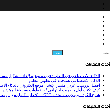
Snapchat
RSS
Facebook
زر
إغلاق
Twitter
الذهاب
LinkedIn
إلى
YouTube
الأعلى
Instagram
Snapchat
RSS
البحث
عن:
أحدث المقالات
الذكاء الاصطناعي في التعليم: فرصة نوعية لإعادة تشكيل مستق
الذكاء الاصطناعي يستخدم في تطوير التعليم
أفضل برومبت عربي متميزا لإنشاء موقع إلكتروني بالذكاء الا
كيف تكتب أول برومبت احترافي؟ 5 خطوات بسيطة للمبتدئين
شرح الكود البرمجي باستخدام ChatGPT: دليل كامل مع برومبتات جاهزة
أحدث التعليقات