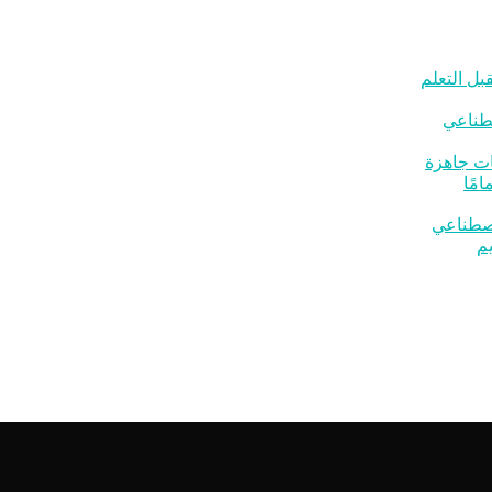
بل التعلم
صطناعي