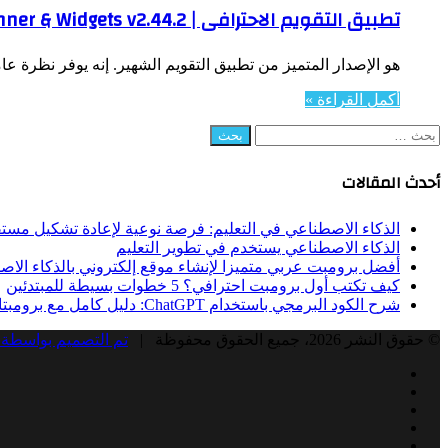
تطبيق التقويم الاحترافى | Business Calendar 2 Pro – Agenda, Planner & Widgets v2.44.2 | أندرويد
هو الإصدار المتميز من تطبيق التقويم الشهير. إنه يوفر نظرة 
أكمل القراءة »
البحث
عن:
أحدث المقالات
الذكاء الاصطناعي في التعليم: فرصة نوعية لإعادة تشكيل مستق
الذكاء الاصطناعي يستخدم في تطوير التعليم
أفضل برومبت عربي متميزا لإنشاء موقع إلكتروني بالذكاء الا
كيف تكتب أول برومبت احترافي؟ 5 خطوات بسيطة للمبتدئين
شرح الكود البرمجي باستخدام ChatGPT: دليل كامل مع برومبتات جاهزة
© حقوق النشر 2026، جميع الحقوق محفوظة |
تم التصميم بواسطة 
Facebook
Twitter
LinkedIn
YouTube
Instagram