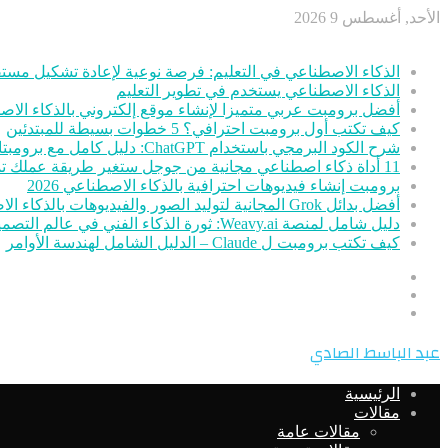
الأحد, أغسطس 9 2026
أخر الأخبار
الذكاء الاصطناعي في التعليم: فرصة نوعية لإعادة تشكيل مستق
الذكاء الاصطناعي يستخدم في تطوير التعليم
أفضل برومبت عربي متميزا لإنشاء موقع إلكتروني بالذكاء الا
كيف تكتب أول برومبت احترافي؟ 5 خطوات بسيطة للمبتدئين
شرح الكود البرمجي باستخدام ChatGPT: دليل كامل مع برومبتات جاهزة
11 أداة ذكاء اصطناعي مجانية من جوجل ستغير طريقة عملك تمامًا
برومبت إنشاء فيديوهات احترافية بالذكاء الاصطناعي 2026
أفضل بدائل Grok المجانية لتوليد الصور والفيديوهات بالذكاء الاصطناعي
دليل شامل لمنصة Weavy.ai: ثورة الذكاء الفني في عالم التصميم
كيف تكتب برومبت ل Claude – الدليل الشامل لهندسة الأوامر
عمود
مقال
جانبي
تسجيل
عشوائي
الدخول
القائمة
عبد الباسط الصادي
الرئيسية
مقالات
مقالات عامة