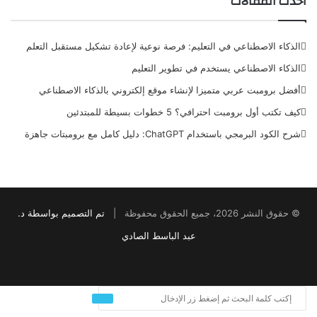
أحدث المقالات
الذكاء الاصطناعي في التعليم: فرصة نوعية لإعادة تشكيل مستقبل التعلم
الذكاء الاصطناعي يستخدم في تطوير التعليم
أفضل برومبت عربي متميزا لإنشاء موقع إلكتروني بالذكاء الاصطناعي
كيف تكتب أول برومبت احترافي؟ 5 خطوات بسيطة للمبتدئين
شرح الكود البرمجي باستخدام ChatGPT: دليل كامل مع برومبتات جاهزة
© حقوق النشر 2026، جميع الحقوق محفوظة |
تم التصميم بواسطة د.
عبد الباسط الصادي
Snapchat
RSS
Instagram
YouTube
LinkedIn
Twitter
Facebook
غلاق
بحث