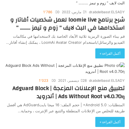
dr.abdelbasst ELSADY
1 مارس، 2022
0
1٬786
شرح برنامج loomie live لعمل شخصيات أفاتار و
استخدامها في البث لايف ” زوم و تيمز ……… “
قم ببناء الصورة الرمزية ثلاثية الأبعاد الخاصة بك لاستخدامها في مكالمات
الفيديو والرسائل!باستخدام LoomAi Avatar Creator ، يمكنك إنشاء أفاتار…
أكمل القراءة »
dr.abdelbasst ELSADY
28 ديسمبر، 2021
0
1٬023
تطبيق منع الإعلانات المزعجة | Adguard Block
Ads Without Root v4.0.70ƞ | أندرويد
المتطلبات: Android 5.0+ | حجم الملف: 16 ميجا بايتAdGuard هي أفضل
طريقة للتخلص من الإعلانات المتطفلة والتتبع عبر الإنترنت ، وحماية…
أكمل القراءة »