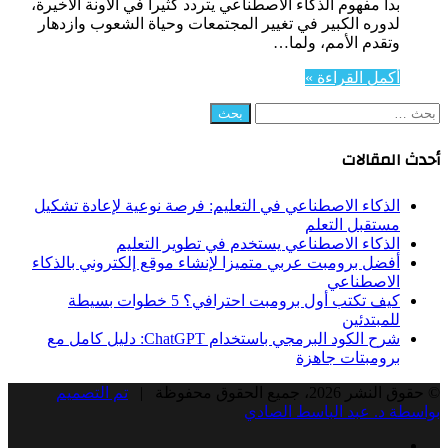
بدأ مفهوم الذكاء الاصطناعي يتردد كثيراً في الآونة الأخيرة،
لدوره الكبير في تغيير المجتمعات وحياة الشعوب وازدهار
وتقدم الأمم، ولما…
أكمل القراءة »
البحث
عن:
أحدث المقالات
الذكاء الاصطناعي في التعليم: فرصة نوعية لإعادة تشكيل
مستقبل التعلم
الذكاء الاصطناعي يستخدم في تطوير التعليم
أفضل برومبت عربي متميزا لإنشاء موقع إلكتروني بالذكاء
الاصطناعي
كيف تكتب أول برومبت احترافي؟ 5 خطوات بسيطة
للمبتدئين
شرح الكود البرمجي باستخدام ChatGPT: دليل كامل مع
برومبتات جاهزة
© حقوق النشر 2026، جميع الحقوق محفوظة |
تم التصميم
بواسطة د. عبد الباسط الصادي
Facebook