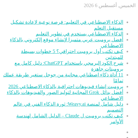
الخميس, أغسطس 6 2026
أخر الأخبار
الذكاء الاصطناعي في التعليم: فرصة نوعية لإعادة تشكيل
مستقبل التعلم
الذكاء الاصطناعي يستخدم في تطوير التعليم
أفضل برومبت عربي متميزا لإنشاء موقع إلكتروني بالذكاء
الاصطناعي
كيف تكتب أول برومبت احترافي؟ 5 خطوات بسيطة
للمبتدئين
شرح الكود البرمجي باستخدام ChatGPT: دليل كامل مع
برومبتات جاهزة
11 أداة ذكاء اصطناعي مجانية من جوجل ستغير طريقة عملك
تمامًا
برومبت إنشاء فيديوهات احترافية بالذكاء الاصطناعي 2026
أفضل بدائل Grok المجانية لتوليد الصور والفيديوهات بالذكاء
الاصطناعي
دليل شامل لمنصة Weavy.ai: ثورة الذكاء الفني في عالم
التصميم
كيف تكتب برومبت ل Claude – الدليل الشامل لهندسة
الأوامر
عمود
مقال
جانبي