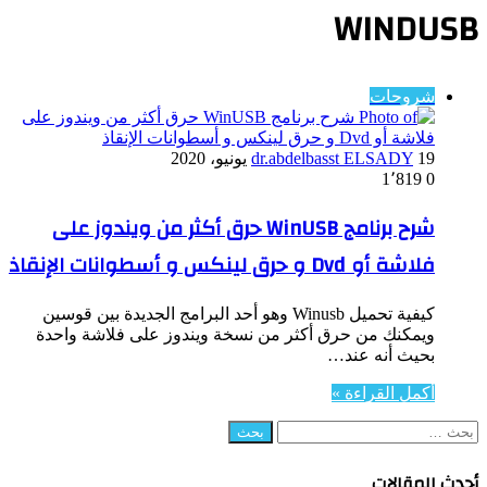
WINDUSB
شروحات
19 يونيو، 2020
dr.abdelbasst ELSADY
1٬819
0
شرح برنامج WinUSB حرق أكثر من ويندوز على
فلاشة أو Dvd و حرق لينكس و أسطوانات الإنقاذ
كيفية تحميل Winusb وهو أحد البرامج الجديدة بين قوسين
ويمكنك من حرق أكثر من نسخة ويندوز على فلاشة واحدة
بحيث أنه عند…
أكمل القراءة »
البحث
عن:
أحدث المقالات