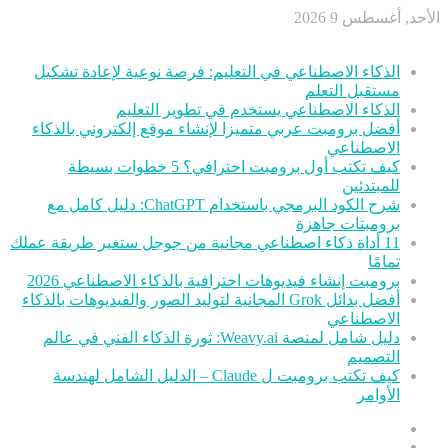
الأحد, أغسطس 9 2026
أخر الأخبار
الذكاء الاصطناعي في التعليم: فرصة نوعية لإعادة تشكيل
مستقبل التعلم
الذكاء الاصطناعي يستخدم في تطوير التعليم
أفضل برومبت عربي متميزا لإنشاء موقع إلكتروني بالذكاء
الاصطناعي
كيف تكتب أول برومبت احترافي؟ 5 خطوات بسيطة
للمبتدئين
شرح الكود البرمجي باستخدام ChatGPT: دليل كامل مع
برومبتات جاهزة
11 أداة ذكاء اصطناعي مجانية من جوجل ستغير طريقة عملك
تمامًا
برومبت إنشاء فيديوهات احترافية بالذكاء الاصطناعي 2026
أفضل بدائل Grok المجانية لتوليد الصور والفيديوهات بالذكاء
الاصطناعي
دليل شامل لمنصة Weavy.ai: ثورة الذكاء الفني في عالم
التصميم
كيف تكتب برومبت ل Claude – الدليل الشامل لهندسة
الأوامر
عمود
مقال
جانبي