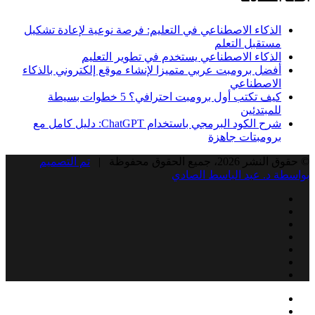
الذكاء الاصطناعي في التعليم: فرصة نوعية لإعادة تشكيل
مستقبل التعلم
الذكاء الاصطناعي يستخدم في تطوير التعليم
أفضل برومبت عربي متميزا لإنشاء موقع إلكتروني بالذكاء
الاصطناعي
كيف تكتب أول برومبت احترافي؟ 5 خطوات بسيطة
للمبتدئين
شرح الكود البرمجي باستخدام ChatGPT: دليل كامل مع
برومبتات جاهزة
© حقوق النشر 2026، جميع الحقوق محفوظة |
تم التصميم
بواسطة د. عبد الباسط الصادي
Facebook
Twitter
LinkedIn
YouTube
Instagram
Snapchat
RSS
Facebook
زر
إغلاق
Twitter
الذهاب