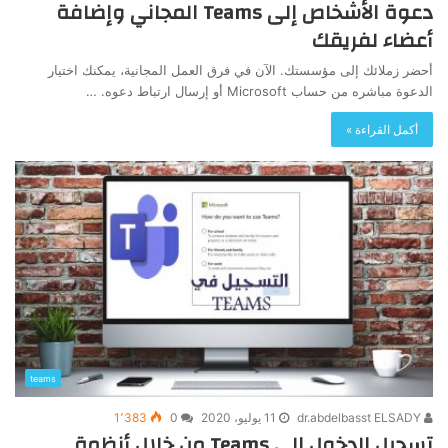
دعوة الأشخاص إلى Teams المجاني وإضافة
أعضاء لفريقك
أحضر زملائك إلى مؤسستك. الآن في فرق العمل المجانية، يمكنك اختيار
الدعوة مباشره من حساب Microsoft أو إرسال ارتباط دعوه. …
أكمل القراءة »
teams
dr.abdelbasst ELSADY
11 يوليو، 2020
0
1٬383
تسجيل الدخول إلى Teams من خلال أنظمة