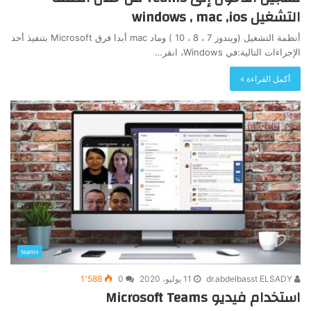
التشغيل windows , mac ,ios
أنظمة التشغيل (ويندوز 7 ، 8 ، 10 ) وماد mac أبدا فرق Microsoft بتنفيذ أحد
الإجراءات التالية:في Windows، انقر…
أكمل القراءة »
teams
dr.abdelbasst ELSADY
11 يوليو، 2020
0
1٬588
استخدام فيديو Microsoft Teams