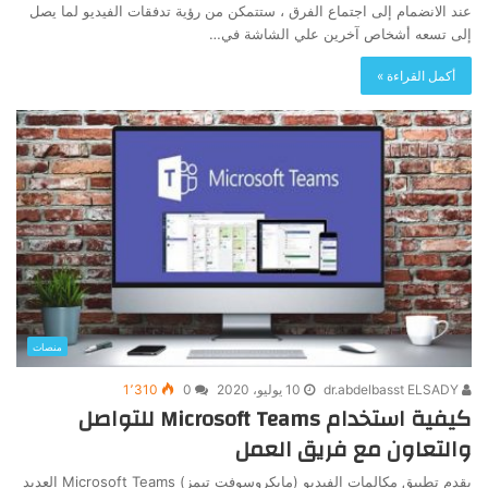
عند الانضمام إلى اجتماع الفرق ، ستتمكن من رؤية تدفقات الفيديو لما يصل
إلى تسعه أشخاص آخرين علي الشاشة في…
أكمل القراءة »
منصات
dr.abdelbasst ELSADY
10 يوليو، 2020
0
1٬310
كيفية استخدام Microsoft Teams للتواصل
والتعاون مع فريق العمل
يقدم تطبيق مكالمات الفيديو (مايكروسوفت تيمز) Microsoft Teams العديد