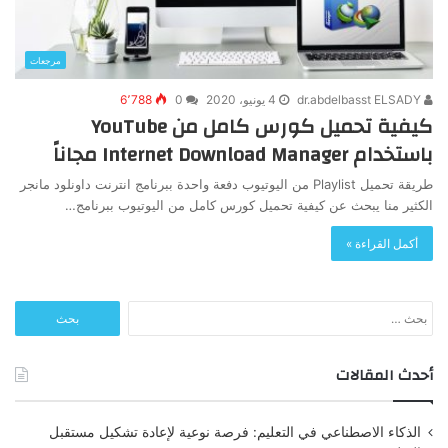
مرجعات
dr.abdelbasst ELSADY
4 يونيو، 2020
0
6٬788
كيفية تحميل كورس كامل من YouTube
باستخدام Internet Download Manager مجاناً
طريقة تحميل Playlist من اليوتيوب دفعة واحدة ببرنامج انترنت داونلود مانجر
الكثير منا يبحث عن كيفية تحميل كورس كامل من اليوتيوب ببرنامج…
أكمل القراءة »
البحث
عن:
أحدث المقالات
الذكاء الاصطناعي في التعليم: فرصة نوعية لإعادة تشكيل مستقبل