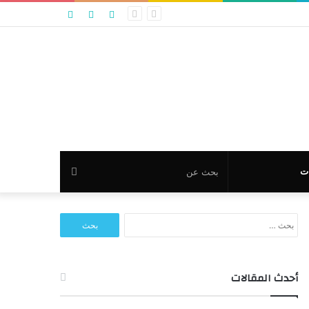
تسجيل
مقال
عمود
الدخول
عشوائي
جانبي
بحث
ت
عن
البحث
عن:
أحدث المقالات