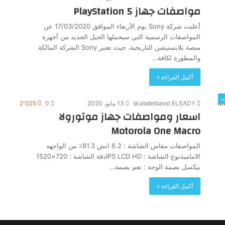
مواصفات جهاز PlayStation 5
أعلنت شركة Sony يوم الأربعاء الموافق 17/03/2020 عن
المواصفات الرسمية التي سيحملها الجيل الجديد من أجهزة
منصة بلايستيشن التاريخية، حيث تعتبر Sony الشركة المالكة
والمطورة لكافة…
أكمل القراءة »
ت
dr.abdelbasst ELSADY
13 مايو، 2020
0
2٬025
اسعار ومواصفات جهاز موتورولا
Motorola One Macro
المواصفات مقاس الشاشة : 6.2 انش 81.3٪ من الواجهه
الاماميةنوع الشاشة : IPS LCD HDدقة الشاشة : 720×1520
بيكسل بصمة الوجه : نعم بصمة…
أكمل القراءة »