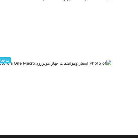
مرجعا