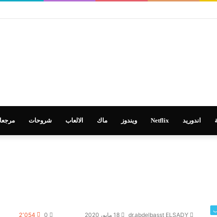
م في تطوير التعليم
اندوريد
Netflix
ويندوز
ماك
الالعاب
شروحات
مرجعا
ب
dr.abdelbasst ELSADY
18 مايو، 2020
0
2٬054