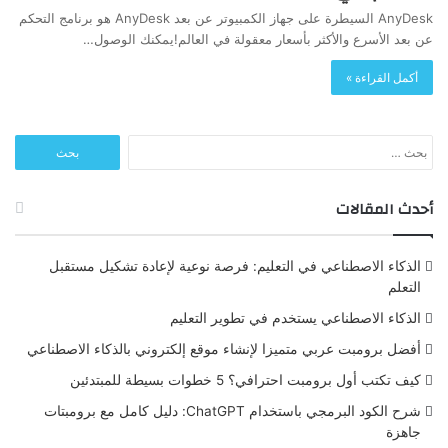
AnyDesk السيطرة على جهاز الكمبيوتر عن بعد AnyDesk هو برنامج التحكم
عن بعد الأسرع والأكثر بأسعار معقولة في العالم!يمكنك الوصول…
أكمل القراءة »
البحث
عن:
أحدث المقالات
الذكاء الاصطناعي في التعليم: فرصة نوعية لإعادة تشكيل مستقبل
التعلم
الذكاء الاصطناعي يستخدم في تطوير التعليم
أفضل برومبت عربي متميزا لإنشاء موقع إلكتروني بالذكاء الاصطناعي
كيف تكتب أول برومبت احترافي؟ 5 خطوات بسيطة للمبتدئين
شرح الكود البرمجي باستخدام ChatGPT: دليل كامل مع برومبتات
جاهزة