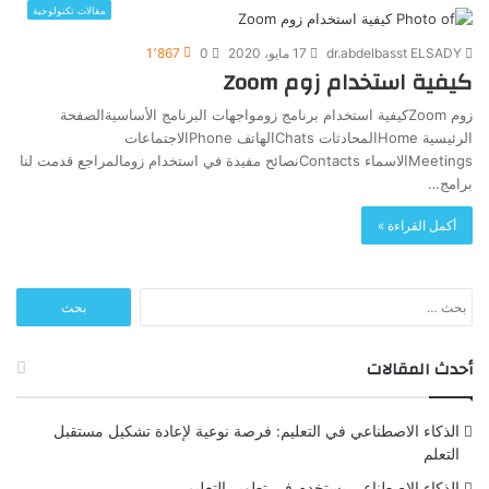
مقالات تكنولوجية
dr.abdelbasst ELSADY
17 مايو، 2020
0
1٬867
كيفية استخدام زوم Zoom
زوم Zoomكيفية استخدام برنامج زومواجهات البرنامج الأساسيةالصفحة
الرئيسية Homeالمحادثات Chatsالهاتف Phoneالاجتماعات
Meetingsالاسماء Contactsنصائح مفيدة في استخدام زومالمراجع قدمت لنا
برامج…
أكمل القراءة »
البحث
عن:
أحدث المقالات
الذكاء الاصطناعي في التعليم: فرصة نوعية لإعادة تشكيل مستقبل
التعلم
الذكاء الاصطناعي يستخدم في تطوير التعليم