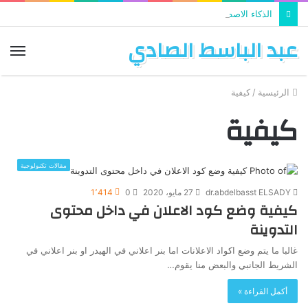
الذكاء الاصطناعي يستخدم في تطوير التعليم
عبد الباسط الصادي
الق
الرئيسية
/
كيفية
كيفية
مقالات تكنولوجية
dr.abdelbasst ELSADY
27 مايو، 2020
0
1٬414
كيفية وضع كود الاعلان في داخل محتوى
التدوينة
غالبا ما يتم وضع اكواد الاعلانات اما بنر اعلاني في الهيدر او بنر اعلاني في
الشريط الجانبي والبعض منا يقوم…
أكمل القراءة »