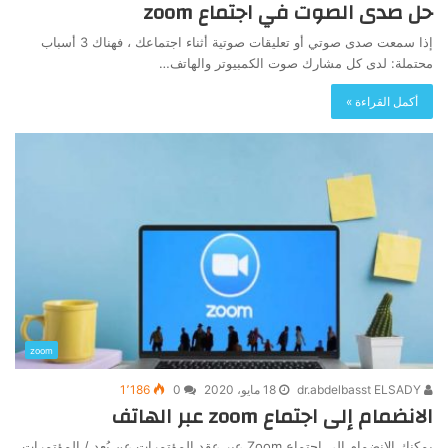
حل صدى الصوت في اجتماع zoom
إذا سمعت صدى صوتي أو تعليقات صوتية أثناء اجتماعك ، فهناك 3 أسباب
محتملة: لدى كل مشارك صوت الكمبيوتر والهاتف…
أكمل القراءة »
zoom
dr.abdelbasst ELSADY
18 مايو، 2020
0
1٬186
الانضمام إلى اجتماع zoom عبر الهاتف
يمكنك الانضمام إلى اجتماع Zoom عبر عقد المؤتمرات عن بُعد / المؤتمرات