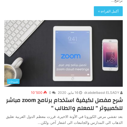
برامج…
أكمل القراءة »
شروحات
dr.abdelbasst ELSADY
16 مايو، 2020
0
10٬500
شرح مفصل لكيفية استخدام برنامج zoom مباشر
للكمبيوتر ” للمعلم والطالب “
بعد تفشي مرض الكورونا في الآونة الاخيرة، قررت معظم الدول العربية تعليق
الذهاب الى المدارس والجامعات الى اشعار آخر، ولكن…