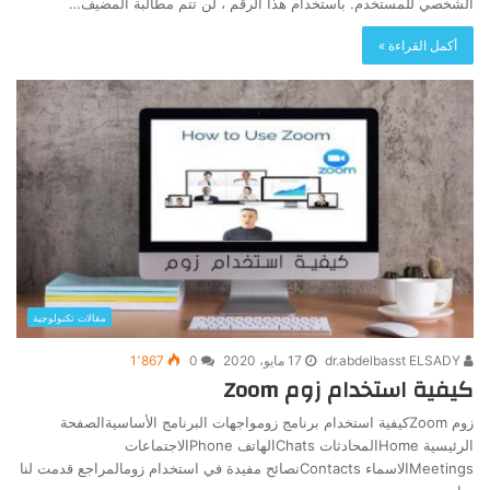
الشخصي للمستخدم. باستخدام هذا الرقم ، لن تتم مطالبة المضيف…
أكمل القراءة »
مقالات تكنولوجية
dr.abdelbasst ELSADY
17 مايو، 2020
0
1٬867
كيفية استخدام زوم Zoom
زوم Zoomكيفية استخدام برنامج زومواجهات البرنامج الأساسيةالصفحة
الرئيسية Homeالمحادثات Chatsالهاتف Phoneالاجتماعات
Meetingsالاسماء Contactsنصائح مفيدة في استخدام زومالمراجع قدمت لنا