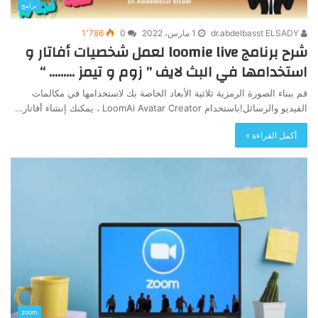
برامج
dr.abdelbasst ELSADY
1 مارس، 2022
0
1٬786
شرح برنامج loomie live لعمل شخصيات أفاتار و
استخدامها في البث لايف ” زوم و تيمز ……… “
قم ببناء الصورة الرمزية ثلاثية الأبعاد الخاصة بك لاستخدامها في مكالمات
الفيديو والرسائل!باستخدام LoomAi Avatar Creator ، يمكنك إنشاء أفاتار…
أكمل القراءة »
zoom