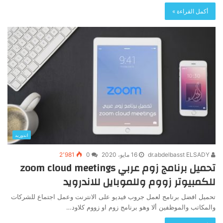
أكمل القراءة »
اندوريد
dr.abdelbasst ELSADY
16 مايو، 2020
0
2٬981
تحميل برنامج زوم عربي zoom cloud meetings
للكمبيوتر زووم وللموبايل للاندرويد
تحميل افضل برنامج لعمل جروب فيديو على الانترنت وعمل اجتماع للشركات
والمكاتب والموظفين ألا وهو برنامج زوم او زووم كلاود…