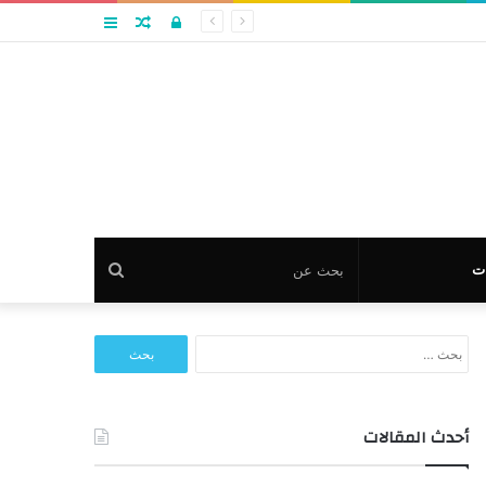
تسجيل
مقال
عمود
الدخول
عشوائي
جانبي
بحث
ت
عن
البحث
عن:
أحدث المقالات