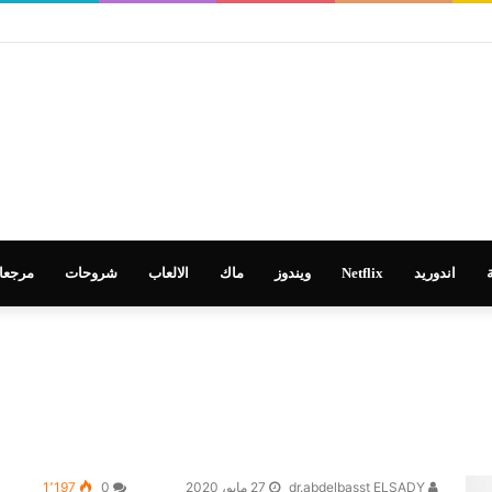
 في تطوير التعليم
اندوريد
Netflix
ويندوز
ماك
الالعاب
شروحات
مرجعا
dr.abdelbasst ELSADY
27 مايو، 2020
0
1٬197