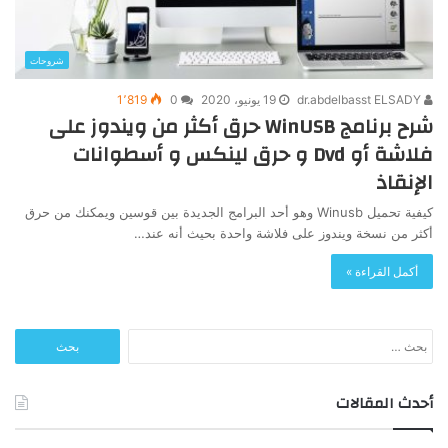
شروحات
dr.abdelbasst ELSADY
19 يونيو، 2020
0
1٬819
شرح برنامج WinUSB حرق أكثر من ويندوز على
فلاشة أو Dvd و حرق لينكس و أسطوانات
الإنقاذ
كيفية تحميل Winusb وهو أحد البرامج الجديدة بين قوسين ويمكنك من حرق
أكثر من نسخة ويندوز على فلاشة واحدة بحيث أنه عند…
أكمل القراءة »
البحث
عن:
أحدث المقالات