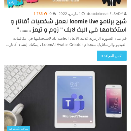
برامج
dr.abdelbasst ELSADY
1 مارس، 2022
0
1٬785
شرح برنامج loomie live لعمل شخصيات أفاتار و
استخدامها في البث لايف ” زوم و تيمز ……… “
قم ببناء الصورة الرمزية ثلاثية الأبعاد الخاصة بك لاستخدامها في مكالمات
الفيديو والرسائل!باستخدام LoomAi Avatar Creator ، يمكنك إنشاء أفاتار…
أكمل القراءة »
مقالات تكنولوجية