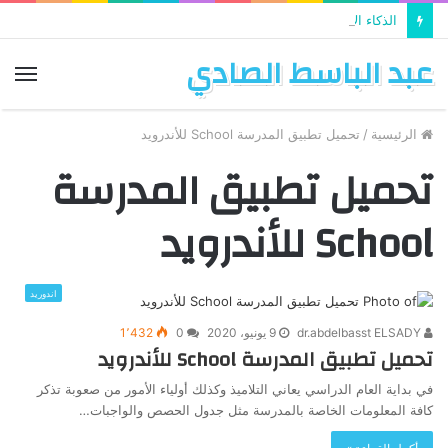
الذكاء الاصطناعي يستخدم في تطوير التعليم
عبد الباسط الصادي
الق
الرئيسية
/
تحميل تطبيق المدرسة School للأندرويد
تحميل تطبيق المدرسة
School للأندرويد
اندوريد
dr.abdelbasst ELSADY
9 يونيو، 2020
0
1٬432
تحميل تطبيق المدرسة School للأندرويد
في بداية العام الدراسي يعاني التلاميذ وكذلك أولياء الأمور من صعوبة تذكر
كافة المعلومات الخاصة بالمدرسة مثل جدول الحصص والواجبات…