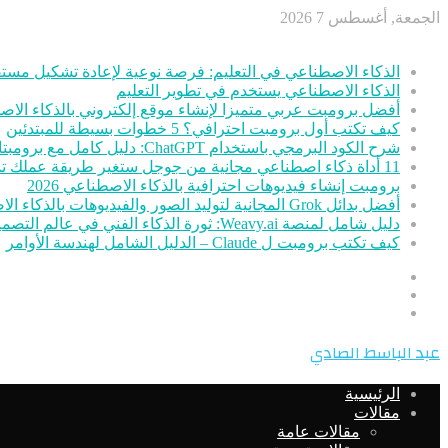
الجمعة, أغسطس 7 2026
أخر الأخبار
الذكاء الاصطناعي في التعليم: فرصة نوعية لإعادة تشكيل مستق
الذكاء الاصطناعي يستخدم في تطوير التعليم
أفضل برومبت عربي متميزا لإنشاء موقع إلكتروني بالذكاء الا
كيف تكتب أول برومبت احترافي؟ 5 خطوات بسيطة للمبتدئين
شرح الكود البرمجي باستخدام ChatGPT: دليل كامل مع برومبتات جاهزة
11 أداة ذكاء اصطناعي مجانية من جوجل ستغير طريقة عملك تمامًا
برومبت إنشاء فيديوهات احترافية بالذكاء الاصطناعي 2026
أفضل بدائل Grok المجانية لتوليد الصور والفيديوهات بالذكاء الاصطناعي
دليل شامل لمنصة Weavy.ai: ثورة الذكاء الفني في عالم التصميم
كيف تكتب برومبت ل Claude – الدليل الشامل لهندسة الأوامر
عمود
مقال
جانبي
تسجيل
عشوائي
الدخول
القائمة
عبد الباسط الصادي
الرئيسية
مقالات
مقالات عامة