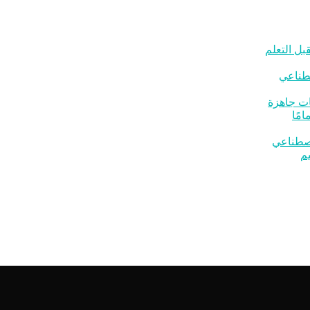
بل التعلم
صطناعي