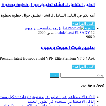
الدليل الشامل لـ انشاء تطبيق جوال خطوة بخطوة
أهلا بكم في الدليل الشامل لـ انشاء تطبيق جوال خطوة بخطوة 
أكمل القراءة »
اندوريد
12 مايو، 2020
dr.abdelbasst ELSADY
966
0
تطبيق هوت اسبوت بريميوم
Hotspot Shield VPN Elite Premium V7.5.4 Apk‏ Hotspot Shield VPN Elite Premium latest هوت اسبوت شيلد – تمتع بميزة إخفاء…
أكمل القراءة »
البحث
عن:
أحدث المقالات
الذكاء الاصطناعي في التعليم: فرصة نوعية لإعادة تشكيل مستق
الذكاء الاصطناعي يستخدم في تطوير التعليم
أفضل برومبت عربي متميزا لإنشاء موقع إلكتروني بالذكاء الا