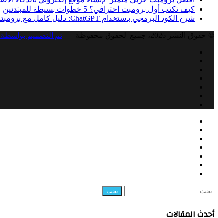
كيف تكتب أول برومبت احترافي؟ 5 خطوات بسيطة للمبتدئين
شرح الكود البرمجي باستخدام ChatGPT: دليل كامل مع برومبتات جاهزة
© حقوق النشر 2026، جميع الحقوق محفوظة |
تم التصميم بواسطة 
Facebook
Twitter
LinkedIn
YouTube
Instagram
Snapchat
RSS
Facebook
زر
إغلاق
Twitter
الذهاب
LinkedIn
إلى
YouTube
الأعلى
Instagram
Snapchat
RSS
البحث
عن:
أحدث المقالات