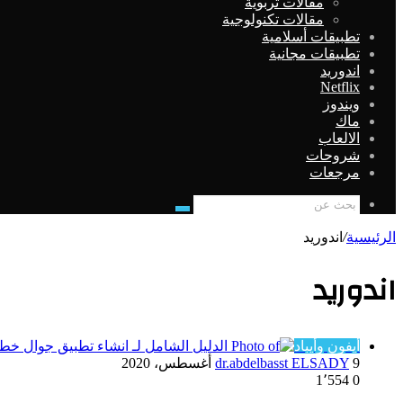
مقالات تربوية
مقالات تكنولوجية
تطبيقات أسلامية
تطبيقات مجانية
اندوريد
Netflix
ويندوز
ماك
الالعاب
شروحات
مرجعات
بحث
عن
الرئيسية
/
اندوريد
اندوريد
أيفون وأيباد
9 أغسطس، 2020
dr.abdelbasst ELSADY
1٬554
0