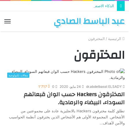
الذكاء الاصطناعي يستخدم في تطوير التعليم
عبد الباسط الصادي
الق
الرئيسية
/
المخترقون
المخترقون
مقالات تكنولوجية
dr.abdelbasst ELSADY
24 مايو، 2020
0
1٬717
المخترقون Hackers حسب الوان قبعاتهم
السوداء، البيضاء والرمادية.
تطلق كلمة مخترقون Hackers بالانجليزية عادة على مجموعتين من
الأشخاص. المجموعة الأولى هم الأشخاص الذين يخترقون أنظمة الحواسيب
والأمن لأهداف…