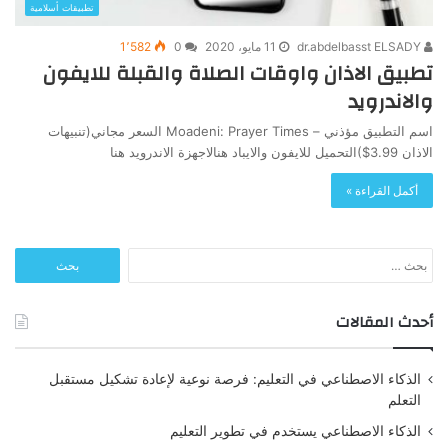
تطبيقات أسلامية
dr.abdelbasst ELSADY
11 مايو، 2020
0
1٬582
تطبيق الاذان واوقات الصلاة والقبلة للايفون
والاندرويد
اسم التطبيق مؤذني – Moadeni: Prayer Times السعر مجاني(تنبيهات
الاذان 3.99$)التحميل للايفون والايباد هنالاجهزة الاندرويد هنا
أكمل القراءة »
البحث
عن:
أحدث المقالات
الذكاء الاصطناعي في التعليم: فرصة نوعية لإعادة تشكيل مستقبل
التعلم
الذكاء الاصطناعي يستخدم في تطوير التعليم