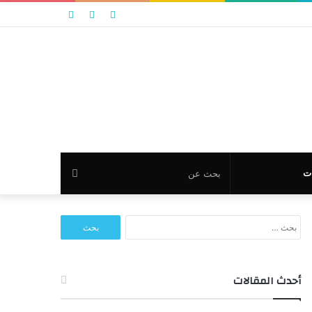
تسجيل
مقال
عمود
الدخول
عشوائي
جانبي
بحث
ت
عن
البحث
عن:
أحدث المقالات