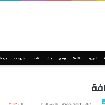
اندوريد
Netflix
ويندوز
ماك
الالعاب
شروحات
مرجعا
فة
ت
dr.abdelbasst ELSADY
16 مايو، 2020
0
2٬502