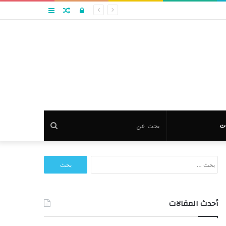
تسجيل
مقال
عمود
الدخول
عشوائي
جانبي
بحث
ت
عن
البحث
عن:
أحدث المقالات