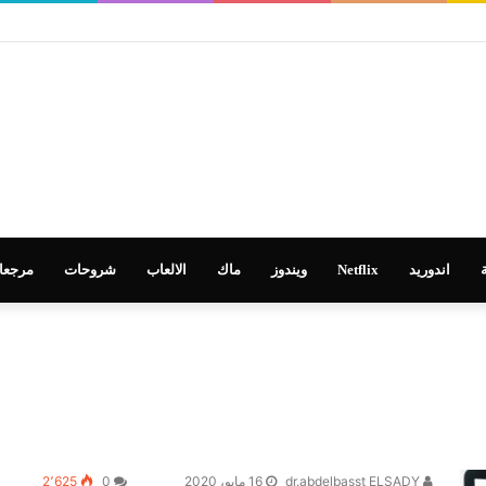
 في تطوير التعليم
اندوريد
Netflix
ويندوز
ماك
الالعاب
شروحات
مرجعا
dr.abdelbasst ELSADY
16 مايو، 2020
0
2٬625