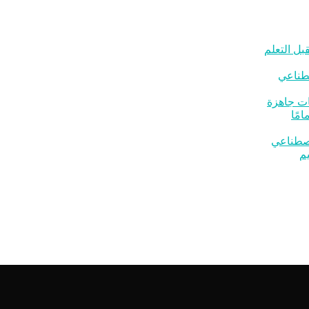
بل التعلم
صطناعي