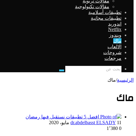
مقالات تربوية
مقالات تكنولوجية
تطبيقات أسلامية
تطبيقات مجانية
اندوريد
Netflix
ويندوز
ماك
الالعاب
شروحات
مرجعات
بحث
عن
الرئيسية
/
ماك
ماك
11 مايو، 2020
dr.abdelbasst ELSADY
1٬380
0