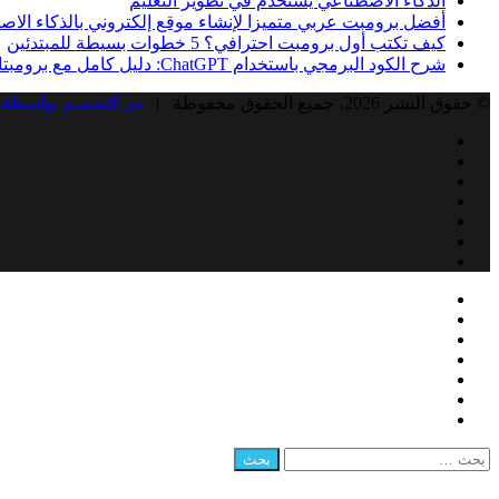
الذكاء الاصطناعي يستخدم في تطوير التعليم
أفضل برومبت عربي متميزا لإنشاء موقع إلكتروني بالذكاء الا
كيف تكتب أول برومبت احترافي؟ 5 خطوات بسيطة للمبتدئين
شرح الكود البرمجي باستخدام ChatGPT: دليل كامل مع برومبتات جاهزة
© حقوق النشر 2026، جميع الحقوق محفوظة |
تم التصميم بواسطة 
Facebook
Twitter
LinkedIn
YouTube
Instagram
Snapchat
RSS
Facebook
زر
إغلاق
Twitter
الذهاب
LinkedIn
إلى
YouTube
الأعلى
Instagram
Snapchat
RSS
البحث
عن: