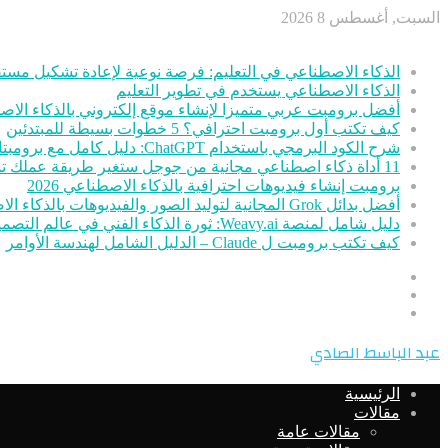
السبت, أغسطس 8 2026
أخر الأخبار
الذكاء الاصطناعي في التعليم: فرصة نوعية لإعادة تشكيل مستق
الذكاء الاصطناعي يستخدم في تطوير التعليم
أفضل برومبت عربي متميزا لإنشاء موقع إلكتروني بالذكاء الا
كيف تكتب أول برومبت احترافي؟ 5 خطوات بسيطة للمبتدئين
شرح الكود البرمجي باستخدام ChatGPT: دليل كامل مع برومبتات جاهزة
11 أداة ذكاء اصطناعي مجانية من جوجل ستغير طريقة عملك تمامًا
برومبت إنشاء فيديوهات احترافية بالذكاء الاصطناعي 2026
أفضل بدائل Grok المجانية لتوليد الصور والفيديوهات بالذكاء الاصطناعي
دليل شامل لمنصة Weavy.ai: ثورة الذكاء الفني في عالم التصميم
كيف تكتب برومبت ل Claude – الدليل الشامل لهندسة الأوامر
عمود
مقال
جانبي
تسجيل
عشوائي
الدخول
القائمة
عبد الباسط الصادي
الرئيسية
مقالات
مقالات عامة