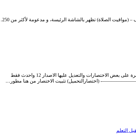
– (مواقيت الصلاة) تظهر بالشاشة الرئيسة، و مدعومة لأكثر من 250…
اسم التطبيقShortcutsالاختصارات التحميل للايفون والايبادهنانظرة على بعض الاختصارات والتعديل عليها الاصدار 12 واحدث فقط
صارالتحميل) تثبيت الاختصار من هنا مطور…
بل التعلم