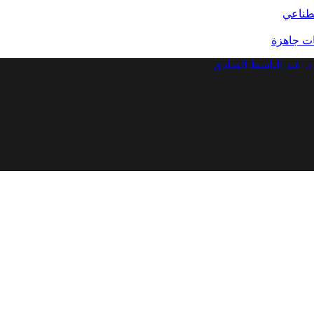
صطناعي
د. عبد الباسط الصادي