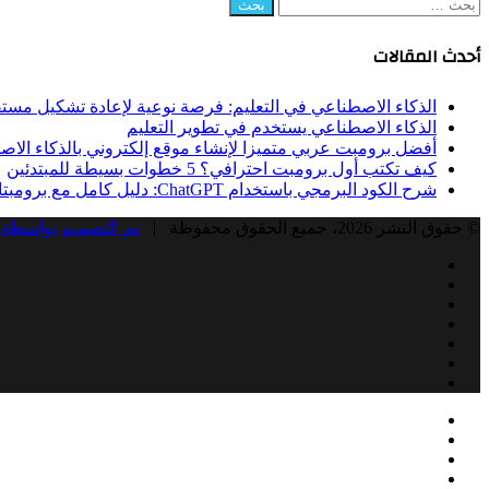
البحث
عن:
أحدث المقالات
الذكاء الاصطناعي في التعليم: فرصة نوعية لإعادة تشكيل مستق
الذكاء الاصطناعي يستخدم في تطوير التعليم
أفضل برومبت عربي متميزا لإنشاء موقع إلكتروني بالذكاء الا
كيف تكتب أول برومبت احترافي؟ 5 خطوات بسيطة للمبتدئين
شرح الكود البرمجي باستخدام ChatGPT: دليل كامل مع برومبتات جاهزة
© حقوق النشر 2026، جميع الحقوق محفوظة |
تم التصميم بواسطة 
Facebook
Twitter
LinkedIn
YouTube
Instagram
Snapchat
RSS
Facebook
زر
إغلاق
Twitter
الذهاب
LinkedIn
إلى
YouTube
الأعلى