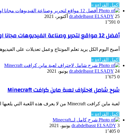
أكمل القراءة »
25 أكتوبر، 2021
dr.abdelbasst ELSADY
1٬591
0
أفضل 12 مواقع لتحرير وصناعة الفيديوهات مجانا اون لاين 2021
أصبح اليوم الكل يريد تعلم المونتاج وعمل تعديلات على الفيديو
أكمل القراءة »
24 يونيو، 2021
dr.abdelbasst ELSADY
1٬675
0
شرح شامل لاحتراف لعبة ماين كرافت Minecraft
لعبة ماين كرافت Minecraft من لا يعرف هذه اللعبة التي يلعبها الملايين، ان كنت مبتدئ أو متوسط ولا تعرف عنها…
أكمل القراءة »
3 يونيو، 2021
dr.abdelbasst ELSADY
1٬405
0