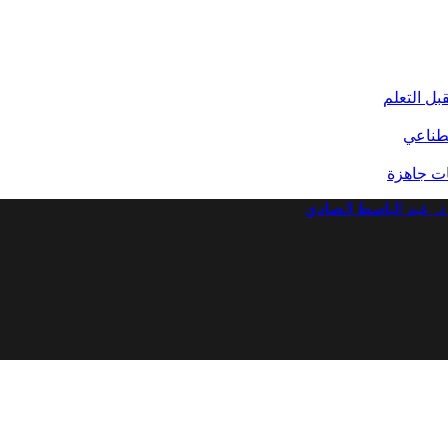
بل التعلم
صطناعي
د. عبد الباسط الصادي