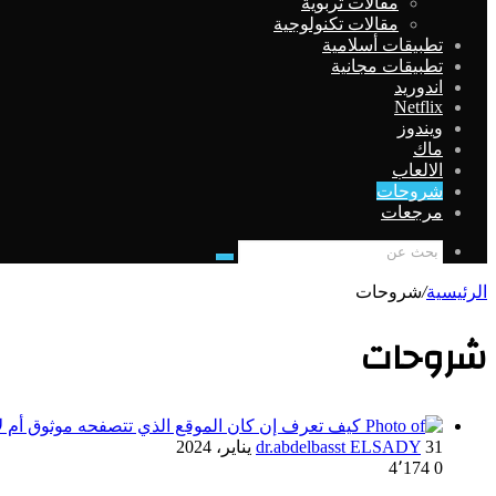
مقالات تربوية
مقالات تكنولوجية
تطبيقات أسلامية
تطبيقات مجانية
اندوريد
Netflix
ويندوز
ماك
الالعاب
شروحات
مرجعات
بحث
عن
الرئيسية
/
شروحات
شروحات
31 يناير، 2024
dr.abdelbasst ELSADY
4٬174
0