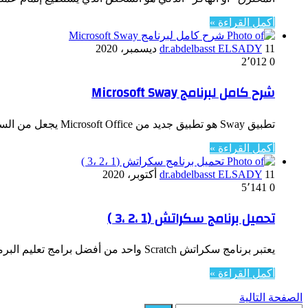
أكمل القراءة »
11 ديسمبر، 2020
dr.abdelbasst ELSADY
2٬012
0
شرح كامل لبرنامج Microsoft Sway
تطبيق Sway هو تطبيق جديد من Microsoft Office يجعل من السهل إنشاء التقارير التفاعلية والقصص الشخصية والعروض التقديمية وغيرها ومشاركتها.…
أكمل القراءة »
11 أكتوبر، 2020
dr.abdelbasst ELSADY
5٬141
0
تحميل برنامج سكراتش (1 ،2 ،3 )
يعتبر برنامج سكراتش Scratch واحد من أفضل برامج تعليم البرمجة للمبتدئين على الإطلاق، حيث يسهل هذا البرنامج على من ليس لديهم خبرة…
أكمل القراءة »
الصفحة التالية