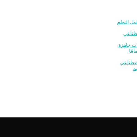
بل التعلم
صطناعي