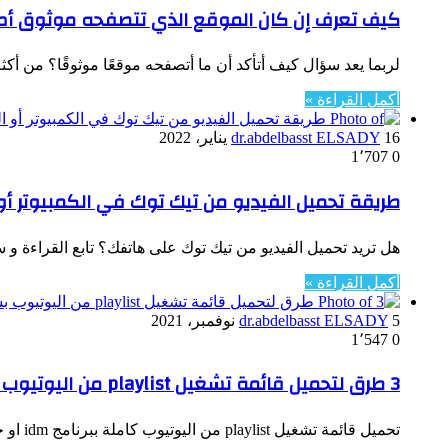
كيف تعرف إن كان الموقع الذي تتصفحه موثوق أم 
لربما يعد سؤال كيف أتأكد أن ما أتصفحه موقعًا موثوقًا؟ من أكث
أكمل القراءة »
16 يناير، 2022
dr.abdelbasst ELSADY
1٬707
0
طريقة تحميل الفيديو من تيك توك في الكمبيوتر أو
هل تريد تحميل الفيديو من تيك توك على هاتفك؟ تابع القراءة
أكمل القراءة »
5 نوفمبر، 2021
dr.abdelbasst ELSADY
1٬547
0
3 طرق لتحميل قائمة تشغيل playlist من اليوتيوب بسهولة
تحميل قائمة تشغيل playlist من اليوتيوب كاملة ببرنامج idm او حتى بدون برامج بواسطة موقع اون لاين، مشكلة يبحث عنها…