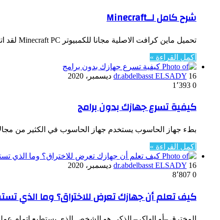
شرح كامل لــMinecraft
تحميل ماين كرافت الاصلية مجانا للكمبيوتر Minecraft PC لقد اتت لعبة ماين كرافت الاصلية في حلة جديدة لم سيبق لها…
أكمل القراءة »
16 ديسمبر، 2020
dr.abdelbasst ELSADY
1٬393
0
كيفية تسرع جهازك بدون برامج
بطء جهاز الحاسوب يستخدم جهاز الحاسوب في الكثير من مجالات
أكمل القراءة »
16 ديسمبر، 2020
dr.abdelbasst ELSADY
8٬807
0
كيف تعلم أن جهازك تعرض للاختراق؟ وما الذي تست
المخترق –أو الهاكر– الذكي هو الشخص الذي يستطيع إتمام عمليا