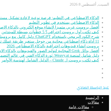
السبت, أغسطس 8 2026
أخر الأخبار
الذكاء الاصطناعي في التعليم: فرصة نوعية لإعادة تشكيل مستق
الذكاء الاصطناعي يستخدم في تطوير التعليم
أفضل برومبت عربي متميزا لإنشاء موقع إلكتروني بالذكاء الا
كيف تكتب أول برومبت احترافي؟ 5 خطوات بسيطة للمبتدئين
شرح الكود البرمجي باستخدام ChatGPT: دليل كامل مع برومبتات جاهزة
11 أداة ذكاء اصطناعي مجانية من جوجل ستغير طريقة عملك تمامًا
برومبت إنشاء فيديوهات احترافية بالذكاء الاصطناعي 2026
أفضل بدائل Grok المجانية لتوليد الصور والفيديوهات بالذكاء الاصطناعي
دليل شامل لمنصة Weavy.ai: ثورة الذكاء الفني في عالم التصميم
كيف تكتب برومبت ل Claude – الدليل الشامل لهندسة الأوامر
عمود
مقال
جانبي
تسجيل
عشوائي
الدخول
القائمة
عبد الباسط الصادي
الرئيسية
مقالات
مقالات عامة