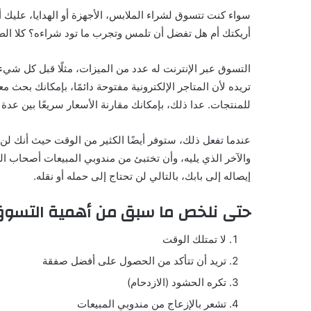
سواء كنت تتسوق لشراء الملابس، الأجهزة أو الهدايا، عليك أ
أريكتك أم هل تفضل أن تلمس وتجرب ما تود شراءه؟ كلا الطريقت
التسوق عبر الإنترنت له عدد من الميزات، مثلًا قبل كل ش
تريده لأن المتاجر الإلكترونية مفتوحة دائمًا، بإمكانك بحث م
للمنتجات. عدا ذلك، بإمكانك مقارنة الأسعار سريعًا بين عد
عندما تفعل ذلك، ستوفر أيضًا الكثير من الوقت حيث أنك لن 
والآخر الذي يليه، وأن تختبئ من مندوبي المبيعات أصحاب القد
إيصاله إلى بابك، بالتالي لن تحتاج إلى حمله أو نقله.
حتى نلخص ما سبق من أهمية التسوق عب
لا تمتلك الوقت
تريد أن تتأكد من الحصول على أفضل صفقة
تكره الحشود (الازدحام)
تشعر بالإزعاج من مندوبي المبيعات