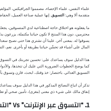
علماء النفس، علماء الإحصاء، مصمموا الجرافيكس، المؤلفون
متقدمة ألا وهي:
التسويق
. إنها عملية صناعة العميل، الحفا
ما يفعلونه هو اختلاق حاجة اصطناعية لدي المتسوقين، يجعلننا
محترمين، دون هذا المنتج لا تكون حياتنا مكتملة، يزرعون بداخ
يسوقوا له. بمعنى آخر، علينا أن نشتري هذا حتى نصبح سعداء
المال على أشياء قد تحسِّن حياتنا بطريقة أو بأخرى. نعم، 
هذا الدليل سوف يساعدك على: تحسين تجربتك في التسوق
كما يوضح الخطوات الضرورية التي عليك أن تتخذها، والأد
التسويق العدائي. باختصار: خذ وقتك، ابحث، قارن وتسوق بأ
تذكر أن اتباع النصائح المذكور في هذا الدليل سوف يساعدك
إنفاق مالك على شيء ذي معنى (مغزى)، تأمين صحي أو تعلي
1. “التسوق عبر الإنترنت” Vs “التسوق من المحلات التجارية”