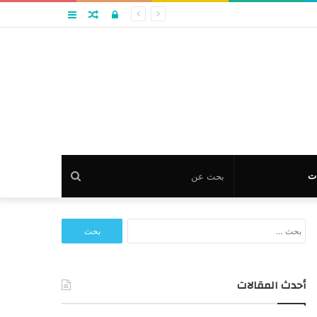
تسجيل
مقال
عمود
الدخول
عشوائي
جانبي
بحث
ت
عن
البحث
عن:
أحدث المقالات