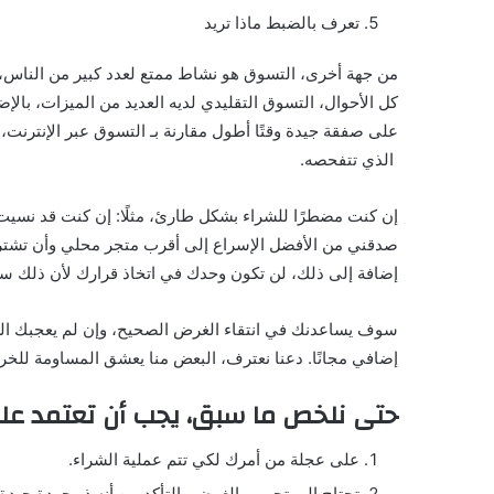
تعرف بالضبط ماذا تريد
من جهة أخرى، التسوق هو نشاط ممتع لعدد كبير من الناس،
كل الأحوال، التسوق التقليدي لديه العديد من الميزات، بالإض
على صفقة جيدة وقتًا أطول مقارنة بـ التسوق عبر الإنترنت
الذي تتفحصه.
إن كنت مضطرًا للشراء بشكل طارئ، مثلًا: إن كنت قد نسيت ذ
صدقني من الأفضل الإسراع إلى أقرب متجر محلي وأن تشتري ال
إضافة إلى ذلك، لن تكون وحدك في اتخاذ قرارك لأن ذلك 
سوف يساعدنك في انتقاء الغرض الصحيح، وإن لم يعجبك ال
إضافي مجانًا. دعنا نعترف، البعض منا يعشق المساومة للخروج
حتى نلخص ما سبق، يجب أن تعتمد على
على عجلة من أمرك لكي تتم عملية الشراء.
تحتاج إلى تجريب الغرض والتأكد من أنه ذو جودة جيدة.