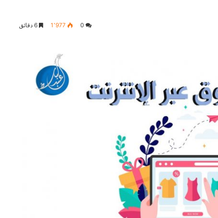
0
1٬977
6 دقائق