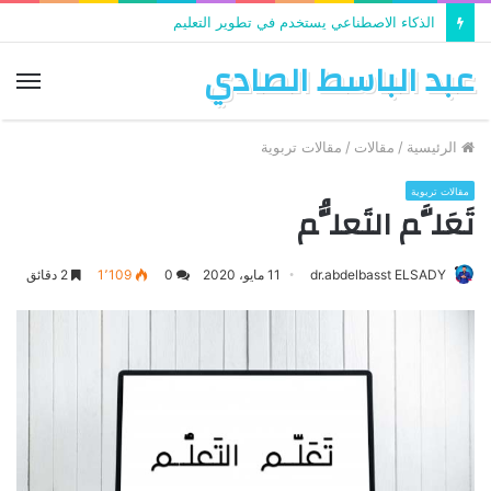
الذكاء الاصطناعي يستخدم في تطوير التعليم
عبد الباسط الصادي
الق
الرئيسية
/
مقالات
/
مقالات تربوية
مقالات تربوية
تَعَلَّم التَعلُّم
dr.abdelbasst ELSADY
11 مايو، 2020
0
1٬109
2 دقائق