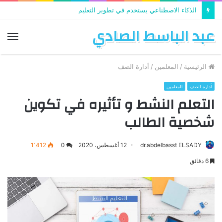
الذكاء الاصطناعي يستخدم في تطوير التعليم
عبد الباسط الصادي
الق
الرئيسية
/
المعلمين
/
أدارة الصف
أدارة الصف
المعلمين
التعلم النشط و تأثيره في تكوين
شخصية الطالب
dr.abdelbasst ELSADY
12 أغسطس، 2020
0
1٬412
6 دقائق