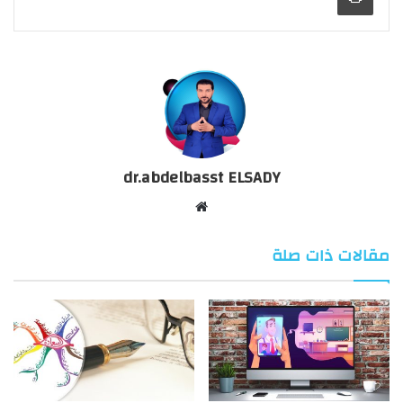
dr.abdelbasst ELSADY
موقع
الويب
مقالات ذات صلة