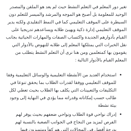
تغير دور المعلم في التعلم النشط حيث لم يعد هو الملقن والمصدر
الوحيد للمعلومة بل أصبح هو الموجه والمرشد والميسر للتعلم دون
السيطرة على الموقف التعليمي كما في النمط التقليدي ولكنه يدير
الموقف التعليمي إدارة ذكية ويهيئ طلابه ويساعدهم تدريجيا على
القيام بأدوارهم الجديدة واكتساب الصفات والمهارات الحياتية بجانب
نقل الخبرات التي يمتلكها المعلم إلى طلابه للنهوض بالأدوار التي
يقومون بها كمتعلمين ومن هنا نرى أن التعلم النشط يتطلب من
المعلم القيام بالأدوار التالية :
استخدام العديد من الأنشطة التعليمية والوسائل التعليمية وفقا
للموقف التعليمي ووفقا لقدرات الطلاب بما يحقق تنوعا في
التكليفات والتعيينات التي يكلف بها الطلاب بحيث تعطي لكل
طالب حسب إمكاناته وقدراته مما يؤدي في النهاية إلى وجود
بيئة نشطة
إدراك نواحي قوة الطلاب ونواحي ضعفهم بحيث يوفر لهم
الفرص لمزيد من النجاح في الجوانب الصعبة بالنسبة لهم
بدرجة أفضل في المجالات التي هم كفأ ومتميزون فيها