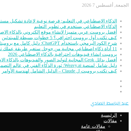
الجمعة, أغسطس 7 2026
أخر الأخبار
الذكاء الاصطناعي في التعليم: فرصة نوعية لإعادة تشكيل مستق
الذكاء الاصطناعي يستخدم في تطوير التعليم
أفضل برومبت عربي متميزا لإنشاء موقع إلكتروني بالذكاء الا
كيف تكتب أول برومبت احترافي؟ 5 خطوات بسيطة للمبتدئين
شرح الكود البرمجي باستخدام ChatGPT: دليل كامل مع برومبتات جاهزة
11 أداة ذكاء اصطناعي مجانية من جوجل ستغير طريقة عملك تمامًا
برومبت إنشاء فيديوهات احترافية بالذكاء الاصطناعي 2026
أفضل بدائل Grok المجانية لتوليد الصور والفيديوهات بالذكاء الاصطناعي
دليل شامل لمنصة Weavy.ai: ثورة الذكاء الفني في عالم التصميم
كيف تكتب برومبت ل Claude – الدليل الشامل لهندسة الأوامر
عمود
مقال
جانبي
تسجيل
عشوائي
الدخول
القائمة
عبد الباسط الصادي
الرئيسية
مقالات
مقالات عامة