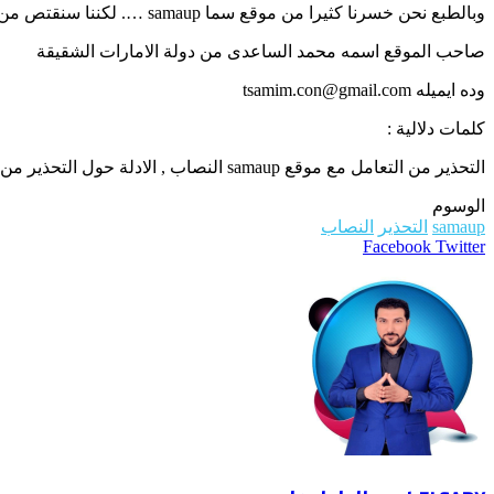
وبالطبع نحن خسرنا كثيرا من موقع سما samaup …. لكننا سنقتص من صاحبه يوم القيامة
صاحب الموقع اسمه محمد الساعدى من دولة الامارات الشقيقة
وده ايميله tsamim.con@gmail.com
كلمات دلالية :
التحذير من التعامل مع موقع samaup النصاب , الادلة حول التحذير من التعامل مع موقع samaup النصاب
الوسوم
samaup
التحذير
النصاب
WhatsApp
Telegram
LinkedIn
Pinterest
Twitter
Facebook
طباعة
مشاركة
عبر
البريد