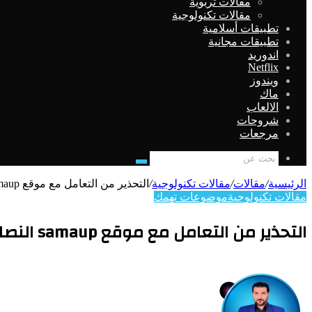
مقالات تربوية
مقالات تكنولوجية
تطبيقات أسلامية
تطبيقات مجانية
اندوريد
Netflix
ويندوز
ماك
الالعاب
شروحات
مرجعات
بحث
عن
الرئيسية
/
مقالات
/
مقالات تكنولوجية
/
التحذير من التعامل مع موقع samaup النصاب
مقالات تكنولوجية
موضوعات تهمك
التحذير من التعامل مع موقع samaup النصاب