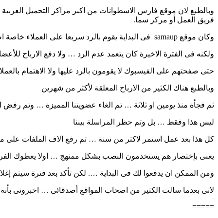
وبالطبع لان موقع فارس الاسطوانات من اكبر مراكز التحميل العربية 
فريق العمل أو مركز سما.
وكان موقع samaup فى البداية يقوم بالرد سريعا على العملاء خاصة اصحاب المواقع
ولكنه فى الفترة الاخيرة كان يتعمد عدم الرد … ولا دفع الارباح للأعض
حتى صفحتهم على الفيسبوك لا يقومون بالرد عليها ولا الاهتمام بالعملا
وبالطبع هناك الكثير من الارباح المعلقة لأكثر من شهرين
ثم فجأة منذ يومين او ثلاثة … تم الغاء عضويتنا المميزة … وتم رفض ا
ليس هذا وفقط … بل وتم حظر المراسلة بيننا
كل هذا بعد عمل استمر لاكثر من سنة … تم رفع الاف الملفات على مركز
يعنى بإختصار هم يستخدمون النصب بشكل ممنهج … اولا يعطوك الفرص
ومن الممكن ان يدفعوا لك فى البداية …. لكن تأكد بعد فترة سيتم 
لانى بعدما سالت الكثير من اصحاب المواقع أصدقائى … اخبرونى بأ
=====