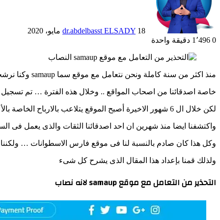
18 مايو، 2020
dr.abdelbasst ELSADY
0
1٬496
دقيقة واحدة
منذ اكثر من سنة كاملة ونحن نتعامل مع موقع سما samaup وكنا نرشحه لكل من يريد رفع وتحميل الملفات
خاصة اصدقائنا من اصحاب المواقع .. وخلال هذه الفترة … تم تسجيل أكثر من 350 عضو ريفيرال
لكن خلال ال 6 شهور الاخيرة أصبح الموقع يتلاعب بالارباح الخاصة بالأعضاء وأيضا بعدد التحميلات وأيضا يتاخر كثيرا فى دفع الارباح
واكتشفنا ايضا منذ شهرين ان احد اصدقائنا الثقات والذى يعمل فى 
وكل هذا كان صادم بالنسبة لنا فى موقع فارس الاسطوانات … ولكننا أردنا التاكد
ولذلك قمنا بإعداد هذا المقال الذى يشرح كل شىء
التحذير من التعامل مع موقع samaup لانه نصاب