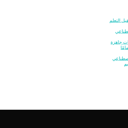
بل التعلم
صطناعي