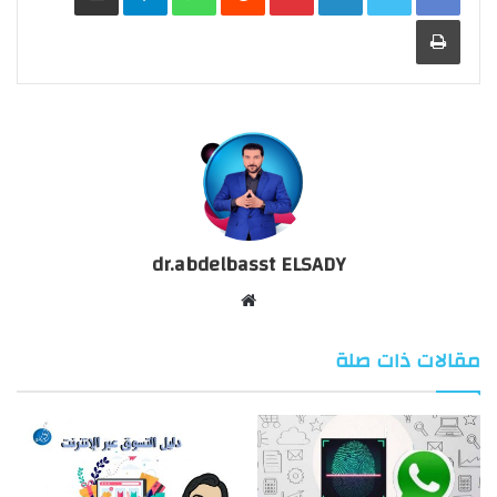
طباعة
dr.abdelbasst ELSADY
موقع
الويب
مقالات ذات صلة