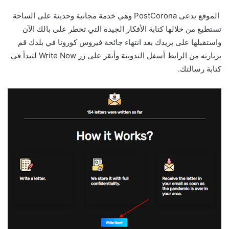
الموقع يدعى PostCorona وهي خدمة مجانية وحديثة على الساحة
تستطيع من خلالها كتابة الأفكار الجيدة التي تخطر على بالك الآن
واستقبلها على بريدك بعد انتهاء جائحة فيروس كورونا في بلدك قم
بزيارته من الرابط أسفل التدوينة وأنقر على زر Write Now لتبدأ في
كتابة رسالتك.