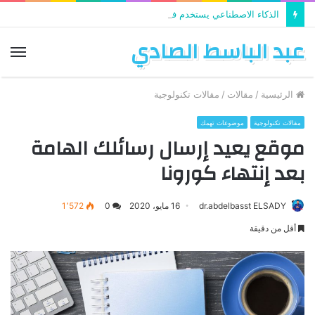
الذكاء الاصطناعي يستخدم في تطوير التعليم
عبد الباسط الصادي
الق
الرئيسية
/
مقالات
/
مقالات تكنولوجية
مقالات تكنولوجية
موضوعات تهمك
موقع يعيد إرسال رسائلك الهامة
بعد إنتهاء كورونا
dr.abdelbasst ELSADY
16 مايو، 2020
0
1٬572
أقل من دقيقة