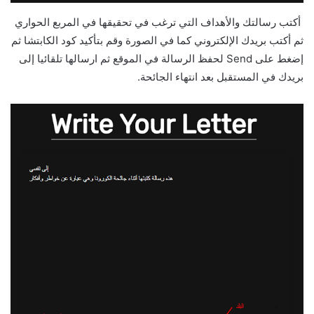
أكتب رسالتك والأهداف التي ترغب في تحقيقها في المربع الحواري
ثم أكتب بريدك الإلكتروني كما في الصورة وقم بتأكيد كود الكابتشا ثم
إضغط على Send لحفظ الرسالة في الموقع ثم ارسالها تلقائيا إلى
بريدك في المستقبل بعد انتهاء الجائحة.